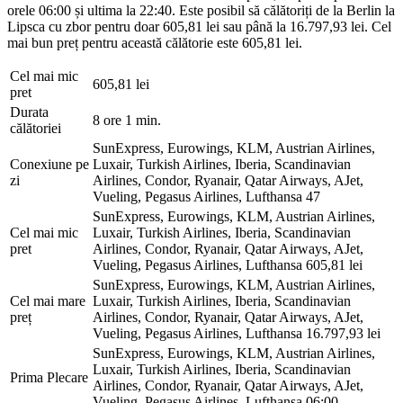
orele 06:00 și ultima la 22:40. Este posibil să călătoriți de la Berlin la
Lipsca cu zbor pentru doar 605,81 lei sau până la 16.797,93 lei. Cel
mai bun preț pentru această călătorie este 605,81 lei.
Cel mai mic
605,81 lei
pret
Durata
8 ore 1 min.
călătoriei
SunExpress, Eurowings, KLM, Austrian Airlines,
Conexiune pe
Luxair, Turkish Airlines, Iberia, Scandinavian
zi
Airlines, Condor, Ryanair, Qatar Airways, AJet,
Vueling, Pegasus Airlines, Lufthansa
47
SunExpress, Eurowings, KLM, Austrian Airlines,
Cel mai mic
Luxair, Turkish Airlines, Iberia, Scandinavian
pret
Airlines, Condor, Ryanair, Qatar Airways, AJet,
Vueling, Pegasus Airlines, Lufthansa
605,81 lei
SunExpress, Eurowings, KLM, Austrian Airlines,
Cel mai mare
Luxair, Turkish Airlines, Iberia, Scandinavian
preț
Airlines, Condor, Ryanair, Qatar Airways, AJet,
Vueling, Pegasus Airlines, Lufthansa
16.797,93 lei
SunExpress, Eurowings, KLM, Austrian Airlines,
Luxair, Turkish Airlines, Iberia, Scandinavian
Prima Plecare
Airlines, Condor, Ryanair, Qatar Airways, AJet,
Vueling, Pegasus Airlines, Lufthansa
06:00