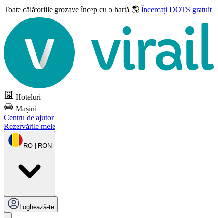
Toate călătoriile grozave
încep cu o hartă 🌎
Încercați DOTS gratuit
Hoteluri
Mașini
Centru de ajutor
Rezervările mele
RO | RON
Loghează-te