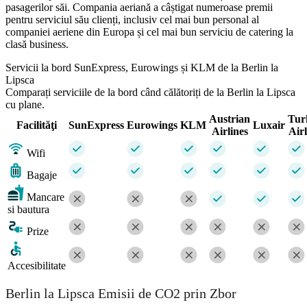
pasagerilor săi. Compania aeriană a câștigat numeroase premii
pentru serviciul său clienți, inclusiv cel mai bun personal al
companiei aeriene din Europa și cel mai bun serviciu de catering la
clasă business.
Servicii la bord SunExpress, Eurowings și KLM de la Berlin la
Lipsca
Comparați serviciile de la bord când călătoriți de la Berlin la Lipsca
cu plane.
Austrian
Tur
Facilităţi
SunExpress
Eurowings
KLM
Luxair
Airlines
Airl
Wifi
Bagaje
Mancare
si bautura
Prize
Accesibilitate
Berlin la Lipsca Emisii de CO2 prin Zbor