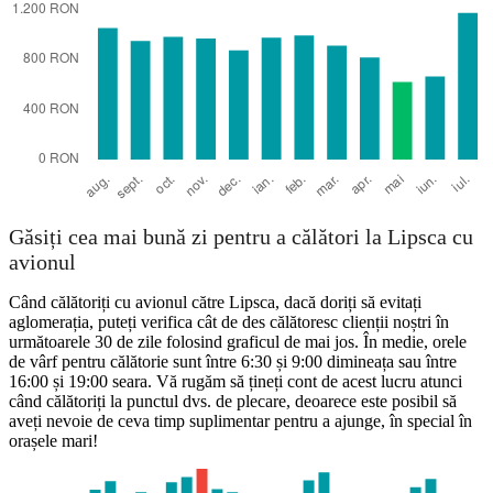
Găsiți cea mai bună zi pentru a călători la Lipsca cu
avionul
Când călătoriți cu avionul către Lipsca, dacă doriți să evitați
aglomerația, puteți verifica cât de des călătoresc clienții noștri în
următoarele 30 de zile folosind graficul de mai jos. În medie, orele
de vârf pentru călătorie sunt între 6:30 și 9:00 dimineața sau între
16:00 și 19:00 seara. Vă rugăm să țineți cont de acest lucru atunci
când călătoriți la punctul dvs. de plecare, deoarece este posibil să
aveți nevoie de ceva timp suplimentar pentru a ajunge, în special în
orașele mari!