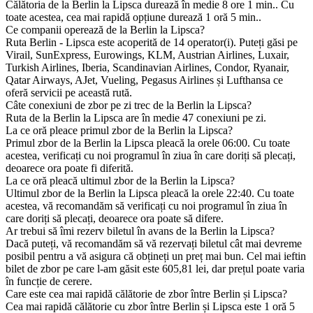
Călătoria de la Berlin la Lipsca durează în medie 8 ore 1 min.. Cu
toate acestea, cea mai rapidă opțiune durează 1 oră 5 min..
Ce companii operează de la Berlin la Lipsca?
Ruta Berlin - Lipsca este acoperită de 14 operator(i). Puteți găsi pe
Virail, SunExpress, Eurowings, KLM, Austrian Airlines, Luxair,
Turkish Airlines, Iberia, Scandinavian Airlines, Condor, Ryanair,
Qatar Airways, AJet, Vueling, Pegasus Airlines și Lufthansa ce
oferă servicii pe această rută.
Câte conexiuni de zbor pe zi trec de la Berlin la Lipsca?
Ruta de la Berlin la Lipsca are în medie 47 conexiuni pe zi.
La ce oră pleace primul zbor de la Berlin la Lipsca?
Primul zbor de la Berlin la Lipsca pleacă la orele 06:00. Cu toate
acestea, verificați cu noi programul în ziua în care doriți să plecați,
deoarece ora poate fi diferită.
La ce oră pleacă ultimul zbor de la Berlin la Lipsca?
Ultimul zbor de la Berlin la Lipsca pleacă la orele 22:40. Cu toate
acestea, vă recomandăm să verificați cu noi programul în ziua în
care doriți să plecați, deoarece ora poate să difere.
Ar trebui să îmi rezerv biletul în avans de la Berlin la Lipsca?
Dacă puteți, vă recomandăm să vă rezervați biletul cât mai devreme
posibil pentru a vă asigura că obțineți un preț mai bun. Cel mai ieftin
bilet de zbor pe care l-am găsit este 605,81 lei, dar prețul poate varia
în funcție de cerere.
Care este cea mai rapidă călătorie de zbor între Berlin și Lipsca?
Cea mai rapidă călătorie cu zbor între Berlin și Lipsca este 1 oră 5