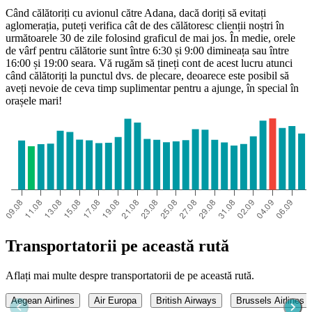
Când călătoriți cu avionul către Adana, dacă doriți să evitați
aglomerația, puteți verifica cât de des călătoresc clienții noștri în
următoarele 30 de zile folosind graficul de mai jos. În medie, orele
de vârf pentru călătorie sunt între 6:30 și 9:00 dimineața sau între
16:00 și 19:00 seara. Vă rugăm să țineți cont de acest lucru atunci
când călătoriți la punctul dvs. de plecare, deoarece este posibil să
aveți nevoie de ceva timp suplimentar pentru a ajunge, în special în
orașele mari!
Transportatorii pe această rută
Aflați mai multe despre transportatorii de pe această rută.
Aegean Airlines
Air Europa
British Airways
Brussels Airlines