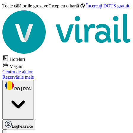
Toate călătoriile grozave
încep cu o hartă 🌎
Încercați DOTS gratuit
Hoteluri
Mașini
Centru de ajutor
Rezervările mele
RO | RON
Loghează-te