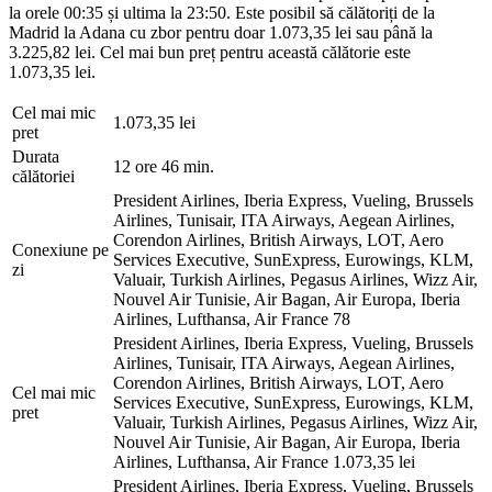
la orele 00:35 și ultima la 23:50. Este posibil să călătoriți de la
Madrid la Adana cu zbor pentru doar 1.073,35 lei sau până la
3.225,82 lei. Cel mai bun preț pentru această călătorie este
1.073,35 lei.
Cel mai mic
1.073,35 lei
pret
Durata
12 ore 46 min.
călătoriei
President Airlines, Iberia Express, Vueling, Brussels
Airlines, Tunisair, ITA Airways, Aegean Airlines,
Corendon Airlines, British Airways, LOT, Aero
Conexiune pe
Services Executive, SunExpress, Eurowings, KLM,
zi
Valuair, Turkish Airlines, Pegasus Airlines, Wizz Air,
Nouvel Air Tunisie, Air Bagan, Air Europa, Iberia
Airlines, Lufthansa, Air France
78
President Airlines, Iberia Express, Vueling, Brussels
Airlines, Tunisair, ITA Airways, Aegean Airlines,
Corendon Airlines, British Airways, LOT, Aero
Cel mai mic
Services Executive, SunExpress, Eurowings, KLM,
pret
Valuair, Turkish Airlines, Pegasus Airlines, Wizz Air,
Nouvel Air Tunisie, Air Bagan, Air Europa, Iberia
Airlines, Lufthansa, Air France
1.073,35 lei
President Airlines, Iberia Express, Vueling, Brussels