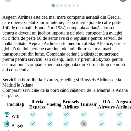
Aegean Airlines este cea mai mare companie aeriană din Grecia,
care operează atât zboruri interne, cât și internaționale către peste
150 de destinații. Fondată în 1987, compania aeriană a crescut
pentru a deveni un jucător important pe piața europeană a aviației,
cu o flotă de peste 60 de aeronave și o reputație pentru servicii de
înaltă calitate. Aegean Airlines este membru al Star Alliance, o rețea
globală de linii aeriene care include unii dintre cei mai mari
transportatori din lume. Compania aeriană a câștigat numeroase
premii pentru serviciul său clienți, inclusiv premiul Skytrax pentru
cea mai bună companie aeriană regională din Europa timp de nouă
ani consecutiv.
Servicii la bord Iberia Express, Vueling și Brussels Airlines de la
Madrid la Adana
Comparați serviciile de la bord când călătoriți de la Madrid la Adana
cu plane.
Iberia
Brussels
ITA
Aegean
Facilităţi
Vueling
Tunisair
Express
Airlines
Airways
Airline
Wifi
Bagaje