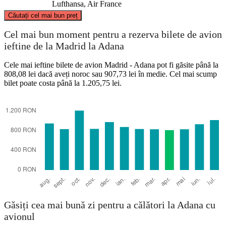
Lufthansa, Air France
©
CARTO
, ©
OpenStreetMap
contributors
Căutați cel mai bun preț
Cel mai bun moment pentru a rezerva bilete de avion
ieftine de la Madrid la Adana
Cele mai ieftine bilete de avion Madrid - Adana pot fi găsite până la
Madrid
808,08 lei dacă aveți noroc sau 907,73 lei în medie. Cel mai scump
bilet poate costa până la 1.205,75 lei.
Adana
Găsiți cea mai bună zi pentru a călători la Adana cu
avionul