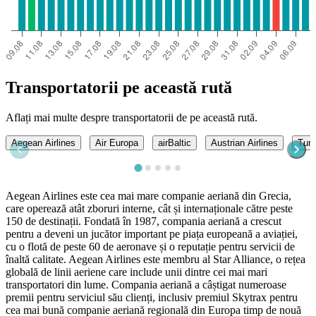
Transportatorii pe această rută
Aflați mai multe despre transportatorii de pe această rută.
Aegean Airlines
Air Europa
airBaltic
Austrian Airlines
Turk
Aegean Airlines este cea mai mare companie aeriană din Grecia,
care operează atât zboruri interne, cât și internaționale către peste
150 de destinații. Fondată în 1987, compania aeriană a crescut
pentru a deveni un jucător important pe piața europeană a aviației,
cu o flotă de peste 60 de aeronave și o reputație pentru servicii de
înaltă calitate. Aegean Airlines este membru al Star Alliance, o rețea
globală de linii aeriene care include unii dintre cei mai mari
transportatori din lume. Compania aeriană a câștigat numeroase
premii pentru serviciul său clienți, inclusiv premiul Skytrax pentru
cea mai bună companie aeriană regională din Europa timp de nouă