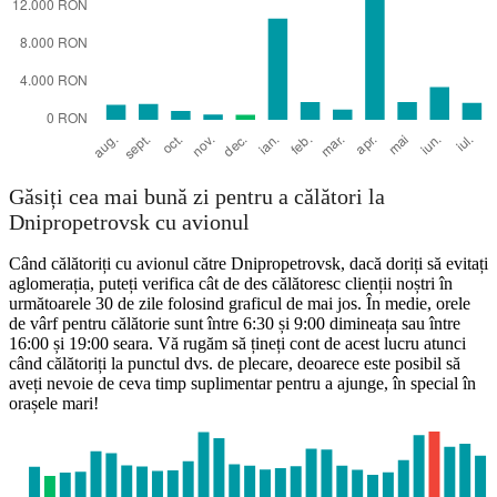
Găsiți cea mai bună zi pentru a călători la
Dnipropetrovsk cu avionul
Când călătoriți cu avionul către Dnipropetrovsk, dacă doriți să evitați
aglomerația, puteți verifica cât de des călătoresc clienții noștri în
următoarele 30 de zile folosind graficul de mai jos. În medie, orele
de vârf pentru călătorie sunt între 6:30 și 9:00 dimineața sau între
16:00 și 19:00 seara. Vă rugăm să țineți cont de acest lucru atunci
când călătoriți la punctul dvs. de plecare, deoarece este posibil să
aveți nevoie de ceva timp suplimentar pentru a ajunge, în special în
orașele mari!