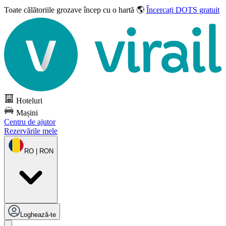
Toate călătoriile grozave
încep cu o hartă 🌎
Încercați DOTS gratuit
Hoteluri
Mașini
Centru de ajutor
Rezervările mele
RO | RON
Loghează-te