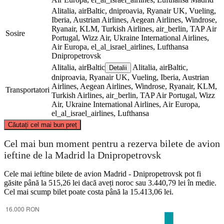
Alitalia, airBaltic, dniproavia, Ryanair UK, Vueling,
Iberia, Austrian Airlines, Aegean Airlines, Windrose,
Ryanair, KLM, Turkish Airlines, air_berlin, TAP Air
Sosire
Portugal, Wizz Air, Ukraine International Airlines,
Air Europa, el_al_israel_airlines, Lufthansa
Dnipropetrovsk
Alitalia, airBaltic
Alitalia, airBaltic,
Detalii
dniproavia, Ryanair UK, Vueling, Iberia, Austrian
Airlines, Aegean Airlines, Windrose, Ryanair, KLM,
Transportatori
Turkish Airlines, air_berlin, TAP Air Portugal, Wizz
Air, Ukraine International Airlines, Air Europa,
el_al_israel_airlines, Lufthansa
©
CARTO
, ©
OpenStreetMap
contributors
Căutați cel mai bun preț
Cel mai bun moment pentru a rezerva bilete de avion
ieftine de la Madrid la Dnipropetrovsk
Dnipropetrovsk
Cele mai ieftine bilete de avion Madrid - Dnipropetrovsk pot fi
găsite până la 515,26 lei dacă aveți noroc sau 3.440,79 lei în medie.
Cel mai scump bilet poate costa până la 15.413,06 lei.
Madrid