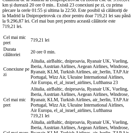
km și durează 20 ore 0 min.. Există 23 conexiuni pe zi, cu prima
plecare la orele 01:55 și ultima la 22:50. Este posibil să călătoriți de
la Madrid la Dnipropetrovsk cu zbor pentru doar 719,21 lei sau până
la 9.296,87 lei. Cel mai bun preț pentru această călătorie este
719,21 lei.
Cel mai mic
719,21 lei
pret
Durata
20 ore 0 min.
călătoriei
Alitalia, airBaltic, dniproavia, Ryanair UK, Vueling,
Iberia, Austrian Airlines, Aegean Airlines, Windrose,
Conexiune pe
Ryanair, KLM, Turkish Airlines, air_berlin, TAP Air
zi
Portugal, Wizz Air, Ukraine International Airlines,
Air Europa, el_al_israel_airlines, Lufthansa
23
Alitalia, airBaltic, dniproavia, Ryanair UK, Vueling,
Iberia, Austrian Airlines, Aegean Airlines, Windrose,
Cel mai mic
Ryanair, KLM, Turkish Airlines, air_berlin, TAP Air
pret
Portugal, Wizz Air, Ukraine International Airlines,
Air Europa, el_al_israel_airlines, Lufthansa
719,21 lei
Alitalia, airBaltic, dniproavia, Ryanair UK, Vueling,
Iberia, Austrian Airlines, Aegean Airlines, Windrose,
Cel mai mare
Ryanair, KLM, Turkish Airlines, air_berlin, TAP Air