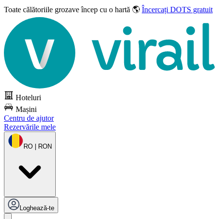
Toate călătoriile grozave
încep cu o hartă 🌎
Încercați DOTS gratuit
Hoteluri
Mașini
Centru de ajutor
Rezervările mele
RO | RON
Loghează-te