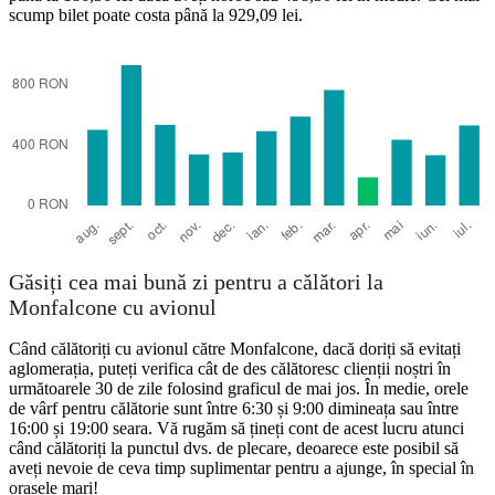
scump bilet poate costa până la 929,09 lei.
Naples
Găsiți cea mai bună zi pentru a călători la
Monfalcone cu avionul
Când călătoriți cu avionul către Monfalcone, dacă doriți să evitați
aglomerația, puteți verifica cât de des călătoresc clienții noștri în
următoarele 30 de zile folosind graficul de mai jos. În medie, orele
de vârf pentru călătorie sunt între 6:30 și 9:00 dimineața sau între
16:00 și 19:00 seara. Vă rugăm să țineți cont de acest lucru atunci
când călătoriți la punctul dvs. de plecare, deoarece este posibil să
aveți nevoie de ceva timp suplimentar pentru a ajunge, în special în
orașele mari!