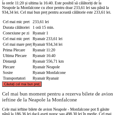
la orele 11:20 și ultima la 16:40. Este posibil să călătoriți de la
Neapole la Monfalcone cu zbor pentru doar 233,61 lei sau până la
934,34 lei. Cel mai bun preț pentru această călătorie este 233,61 lei.
Cel mai mic pret
233,61 lei
Durata călătoriei
1 oră 15 min.
Conexiune pe zi
Ryanair
1
Cel mai mic pret
Ryanair
233,61 lei
Cel mai mare preț
Ryanair
934,34 lei
Prima Plecare
Ryanair
11:20
Ultima Plecare
Ryanair
16:40
Distanţă
Ryanair
556,71 km
Plecare
Ryanair
Neapole
Sosire
Ryanair
Monfalcone
Transportatori
Ryanair
Ryanair
©
CARTO
, ©
OpenStreetMap
contributors
Căutați cel mai bun preț
Monfalcone
Cel mai bun moment pentru a rezerva bilete de avion
ieftine de la Neapole la Monfalcone
Cele mai ieftine bilete de avion Neapole - Monfalcone pot fi găsite
până la 186,36 lei dacă aveți noroc sau 498,30 lei în medie. Cel mai