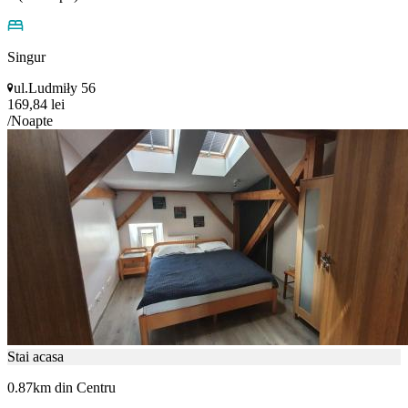
Singur
ul.Ludmiły 56
169,84 lei
/Noapte
Stai acasa
0.87km din Centru