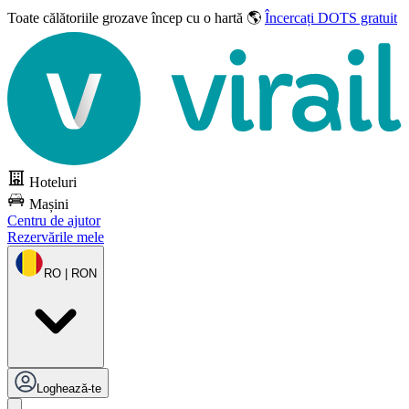
Toate călătoriile grozave
încep cu o hartă 🌎
Încercați DOTS gratuit
Hoteluri
Mașini
Centru de ajutor
Rezervările mele
RO | RON
Loghează-te