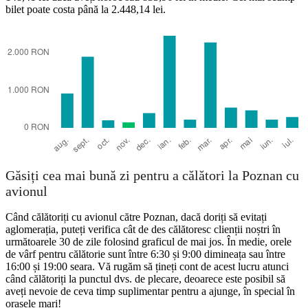
bilet poate costa până la 2.448,14 lei.
Turin
Găsiți cea mai bună zi pentru a călători la Poznan cu
avionul
Când călătoriți cu avionul către Poznan, dacă doriți să evitați
aglomerația, puteți verifica cât de des călătoresc clienții noștri în
următoarele 30 de zile folosind graficul de mai jos. În medie, orele
de vârf pentru călătorie sunt între 6:30 și 9:00 dimineața sau între
16:00 și 19:00 seara. Vă rugăm să țineți cont de acest lucru atunci
când călătoriți la punctul dvs. de plecare, deoarece este posibil să
aveți nevoie de ceva timp suplimentar pentru a ajunge, în special în
orașele mari!