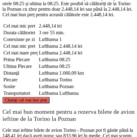
orele 08:25 și ultima la 08:25. Este posibil să călătoriți de la Torino
la Poznan cu zbor pentru doar 2.448,14 lei sau până la 2.448,14 lei.
Cel mai bun preț pentru această călătorie este 2.448,14 lei.
Cel mai mic pret
2.448,14 lei
Durata călătoriei
3 ore 55 min.
Conexiune pe zi
Lufthansa
1
Cel mai mic pret
Lufthansa
2.448,14 lei
Cel mai mare preț
Lufthansa
2.448,14 lei
Prima Plecare
Lufthansa
08:25
Ultima Plecare
Lufthansa
08:25
Distanţă
Lufthansa
1.060,09 km
Plecare
Lufthansa
Torino
Sosire
Lufthansa
Poznan
Transportatori
Lufthansa
Lufthansa
©
CARTO
, ©
OpenStreetMap
contributors
Căutați cel mai bun preț
Poznan
Cel mai bun moment pentru a rezerva bilete de avion
ieftine de la Torino la Poznan
Cele mai ieftine bilete de avion Torino - Poznan pot fi găsite până la
148,41 lei dacă aveți noroc sau 833,96 lei în medie. Cel mai scump