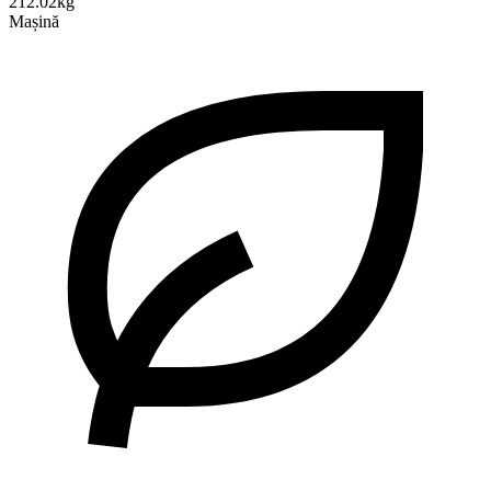
212.02kg
Mașină