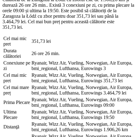
durează 26 ore 26 min.. Există 3 conexiuni pe zi, cu prima plecare la
orele 09:00 și ultima la 19:50. Este posibil să călătoriți de la
Zaragoza la Łódź cu zbor pentru doar 351,73 lei sau până la
3.464,79 lei. Cel mai bun preț pentru această călătorie este
351,73 lei.
Cel mai mic
351,73 lei
pret
Durata
26 ore 26 min.
călătoriei
Conexiune pe
Ryanair, Wizz Air, Vueling, Norwegian, Air Europa,
zi
bmi_regional, Lufthansa, Eurowings
3
Cel mai mic
Ryanair, Wizz Air, Vueling, Norwegian, Air Europa,
pret
bmi_regional, Lufthansa, Eurowings
351,73 lei
Cel mai mare
Ryanair, Wizz Air, Vueling, Norwegian, Air Europa,
preț
bmi_regional, Lufthansa, Eurowings
3.464,79 lei
Ryanair, Wizz Air, Vueling, Norwegian, Air Europa,
Prima Plecare
bmi_regional, Lufthansa, Eurowings
09:00
Ultima
Ryanair, Wizz Air, Vueling, Norwegian, Air Europa,
Plecare
bmi_regional, Lufthansa, Eurowings
19:50
Ryanair, Wizz Air, Vueling, Norwegian, Air Europa,
Distanţă
bmi_regional, Lufthansa, Eurowings
1.906,26 km
Ryanair, Wizz Air, Vueling, Norwegian, Air Europa,