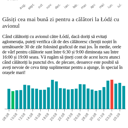
Găsiți cea mai bună zi pentru a călători la Łódź cu
avionul
Când călătoriți cu avionul către Łódź, dacă doriți să evitați
aglomerația, puteți verifica cât de des călătoresc clienții noștri în
următoarele 30 de zile folosind graficul de mai jos. În medie, orele
de vârf pentru călătorie sunt între 6:30 și 9:00 dimineața sau între
16:00 și 19:00 seara. Vă rugăm să țineți cont de acest lucru atunci
când călătoriți la punctul dvs. de plecare, deoarece este posibil să
aveți nevoie de ceva timp suplimentar pentru a ajunge, în special în
orașele mari!