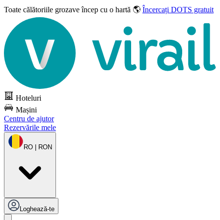
Toate călătoriile grozave
încep cu o hartă 🌎
Încercați DOTS gratuit
Hoteluri
Mașini
Centru de ajutor
Rezervările mele
RO | RON
Loghează-te