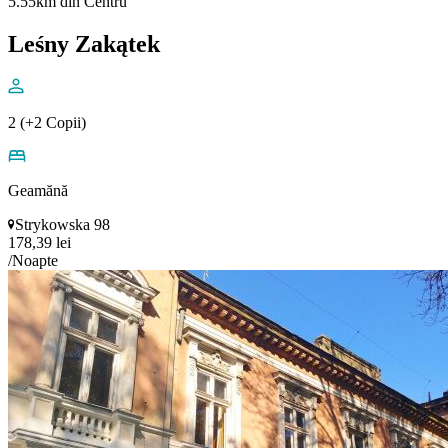
5.55km din Centru
Leśny Zakątek
2 (+2 Copii)
Geamănă
Strykowska 98
178,39 lei
/Noapte