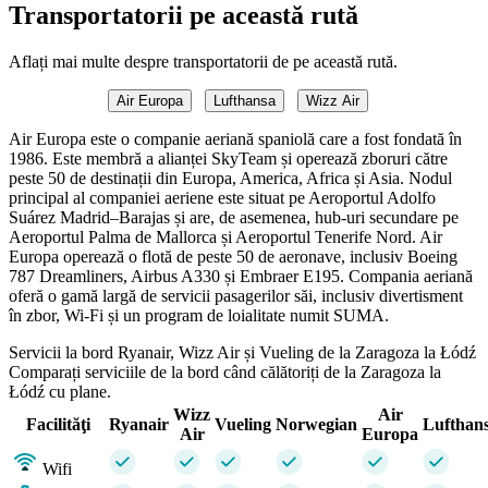
Transportatorii pe această rută
Aflați mai multe despre transportatorii de pe această rută.
Air Europa
Lufthansa
Wizz Air
Air Europa este o companie aeriană spaniolă care a fost fondată în
1986. Este membră a alianței SkyTeam și operează zboruri către
peste 50 de destinații din Europa, America, Africa și Asia. Nodul
principal al companiei aeriene este situat pe Aeroportul Adolfo
Suárez Madrid–Barajas și are, de asemenea, hub-uri secundare pe
Aeroportul Palma de Mallorca și Aeroportul Tenerife Nord. Air
Europa operează o flotă de peste 50 de aeronave, inclusiv Boeing
787 Dreamliners, Airbus A330 și Embraer E195. Compania aeriană
oferă o gamă largă de servicii pasagerilor săi, inclusiv divertisment
în zbor, Wi-Fi și un program de loialitate numit SUMA.
Servicii la bord Ryanair, Wizz Air și Vueling de la Zaragoza la Łódź
Comparați serviciile de la bord când călătoriți de la Zaragoza la
Łódź cu plane.
Wizz
Air
Facilităţi
Ryanair
Vueling
Norwegian
Lufthan
Air
Europa
Wifi