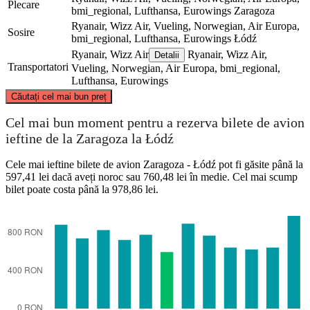
Plecare
bmi_regional, Lufthansa, Eurowings
Zaragoza
Ryanair, Wizz Air, Vueling, Norwegian, Air Europa,
Sosire
bmi_regional, Lufthansa, Eurowings
Łódź
Ryanair, Wizz Air
Ryanair, Wizz Air,
Detalii
Transportatori
Vueling, Norwegian, Air Europa, bmi_regional,
Lufthansa, Eurowings
©
CARTO
, ©
OpenStreetMap
contributors
Căutați cel mai bun preț
Łódź
Cel mai bun moment pentru a rezerva bilete de avion
ieftine de la Zaragoza la Łódź
Cele mai ieftine bilete de avion Zaragoza - Łódź pot fi găsite până la
597,41 lei dacă aveți noroc sau 760,48 lei în medie. Cel mai scump
bilet poate costa până la 978,86 lei.
Saragossa