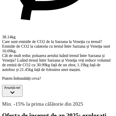
38.14kg
Care sunt emisiile de CO2 de la Sarzana la Veneţia cu trenul?
Emisiile de CO2 la calatoria cu trenul între Sarzana și Veneţia sunt
16.69kg.
Cât de mult reduc poluarea aerului luând trenul între Sarzana și
Veneţia?
Luând trenul între Sarzana și Veneţia veți reduce volumul
de emisii de CO2 cu 30.99kg față de un zbor, 1.19kg față de
autobuz și 21.45kg față de folosirea unei mașini.
Putem îmbunătăți ceva?
Anunță-ne!
Min. -15% la prima călătorie din 2025
Oferta de început de an 2025: explorați