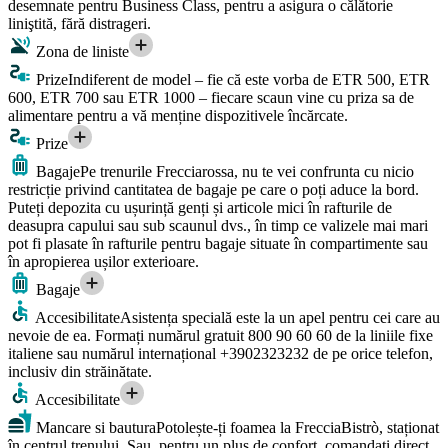
desemnate pentru Business Class, pentru a asigura o călătorie
liniştită, fără distrageri.
Zona de liniste
Prize
Indiferent de model – fie că este vorba de ETR 500, ETR
600, ETR 700 sau ETR 1000 – fiecare scaun vine cu priza sa de
alimentare pentru a vă menține dispozitivele încărcate.
Prize
Bagaje
Pe trenurile Frecciarossa, nu te vei confrunta cu nicio
restricție privind cantitatea de bagaje pe care o poți aduce la bord.
Puteți depozita cu ușurință genți și articole mici în rafturile de
deasupra capului sau sub scaunul dvs., în timp ce valizele mai mari
pot fi plasate în rafturile pentru bagaje situate în compartimente sau
în apropierea ușilor exterioare.
Bagaje
Accesibilitate
Asistența specială este la un apel pentru cei care au
nevoie de ea. Formați numărul gratuit 800 90 60 60 de la liniile fixe
italiene sau numărul internațional +3902323232 de pe orice telefon,
inclusiv din străinătate.
Accesibilitate
Mancare si bautura
Potolește-ți foamea la FrecciaBistrò, staționat
în centrul trenului. Sau, pentru un plus de confort, comandați direct