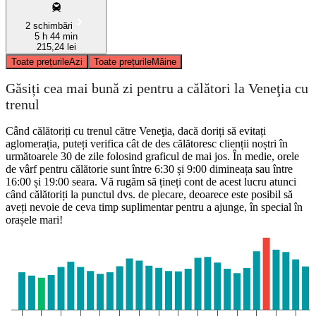
2 schimbări
5 h 44 min
215,24 lei
Toate prețurile
Azi
Toate prețurile
Mâine
Găsiți cea mai bună zi pentru a călători la Veneţia cu
trenul
Când călătoriți cu trenul către Veneţia, dacă doriți să evitați
aglomerația, puteți verifica cât de des călătoresc clienții noștri în
următoarele 30 de zile folosind graficul de mai jos. În medie, orele
de vârf pentru călătorie sunt între 6:30 și 9:00 dimineața sau între
16:00 și 19:00 seara. Vă rugăm să țineți cont de acest lucru atunci
când călătoriți la punctul dvs. de plecare, deoarece este posibil să
aveți nevoie de ceva timp suplimentar pentru a ajunge, în special în
orașele mari!