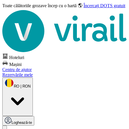
Toate călătoriile grozave
încep cu o hartă 🌎
Încercați DOTS gratuit
Hoteluri
Mașini
Centru de ajutor
Rezervările mele
RO | RON
Loghează-te