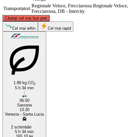
Regionale Veloce, Frecciarossa
Regionale Veloce,
Transportatori
Frecciarossa, DB - Intercity
©
CARTO
, ©
OpenStreetMap
contributors
Căutați cel mai bun preț
Venice
Cel mai ieftin
Cel mai rapid
1.89 kg CO
2
5 h 34 min
Sarzana
06:50
Sarzana
13:20
Venezia - Santa Lucia
2 schimbări
5 h 34 min
165,10 lei