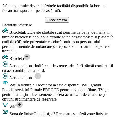
Aflați mai multe despre diferitele facilități disponibile la bord cu
fiecare transportator pe această rută.
Frecciarossa
Facilităţi
Descriere
Bicicleta
Bicicletele pliabile sunt permise ca bagaj de mână, în
timp ce bicicletele nepliabile trebuie să fie dezasamblate și plasate în
cutii de călătorie prezentate conducătorului sau personalului
peronului înainte de îmbarcare și depozitate într-o anumită parte a
trenului.
Bicicleta
Aer condiționat
Indiferent de vremea de afară, rămâi confortabil
cu aer condiționat la bord.
Aer condiționat
Wifi
În trenurile Frecciarossa este disponibil WiFi gratuit.
Folosiți serviciul Portale FRECCE pentru a viziona filme, TV și
pentru a afla știri. De asemenea, oferă actualizări de călătorie și
opțiuni suplimentare de rezervare.
Wifi
Zona de liniste
Cauți liniște? Frecciarossa oferă zone liniştite