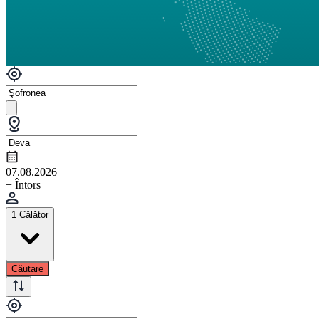
07.08.2026
+ Întors
1 Călător
Căutare