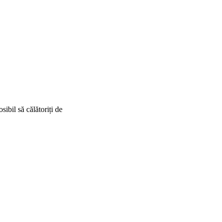
ibil să călătoriți de
nStreetMap
contributors