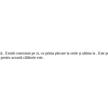
. Există conexiuni pe zi, cu prima plecare la orele și ultima la . Este pos
pentru această călătorie este .
©
CARTO
, ©
Ope