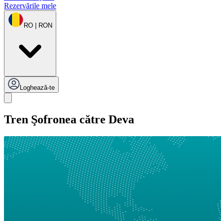
Rezervările mele
RO | RON
Loghează-te
Tren Şofronea către Deva