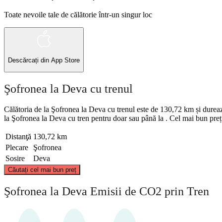
Toate nevoile tale de călătorie într-un singur loc
Descărcați din
App Store
Şofronea la Deva cu trenul
Călătoria de la Şofronea la Deva cu trenul este de 130,72 km și durează 
la Şofronea la Deva cu tren pentru doar sau până la . Cel mai bun preț 
Distanţă
130,72 km
Plecare
Şofronea
Sosire
Deva
Căutați cel mai bun preț
Şofronea
Şofronea la Deva Emisii de CO2 prin Tren