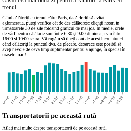
Găsiți cea mai bună zi pentru a călători la Paris cu
trenul
Când călătoriți cu trenul către Paris, dacă doriți să evitați
aglomerația, puteți verifica cât de des călătoresc clienții noștri în
următoarele 30 de zile folosind graficul de mai jos. În medie, orele
de vârf pentru călătorie sunt între 6:30 și 9:00 dimineața sau între
16:00 și 19:00 seara. Vă rugăm să țineți cont de acest lucru atunci
când călătoriți la punctul dvs. de plecare, deoarece este posibil să
aveți nevoie de ceva timp suplimentar pentru a ajunge, în special în
orașele mari!
Transportatorii pe această rută
Aflați mai multe despre transportatorii de pe această rută.