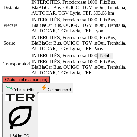
INTERCITÉS, Frecciarossa 1000, FlixBus,
Distanţă
BlaBlaCar Bus, OUIGO, TGV inOui, Trenitalia,
AUTOCAR, TGV Lyria, TER
393,68 km
INTERCITÉS, Frecciarossa 1000, FlixBus,
Plecare
BlaBlaCar Bus, OUIGO, TGV inOui, Trenitalia,
AUTOCAR, TGV Lyria, TER
Lyon
INTERCITÉS, Frecciarossa 1000, FlixBus,
Sosire
BlaBlaCar Bus, OUIGO, TGV inOui, Trenitalia,
AUTOCAR, TGV Lyria, TER
Paris
INTERCITÉS, Frecciarossa 1000
Detalii
INTERCITÉS, Frecciarossa 1000, FlixBus,
Transportatori
BlaBlaCar Bus, OUIGO, TGV inOui, Trenitalia,
AUTOCAR, TGV Lyria, TER
©
CARTO
, ©
OpenStreetMap
contributors
Căutați cel mai bun preț
Paris
Cel mai ieftin
Cel mai rapid
1.84 kg CO
2