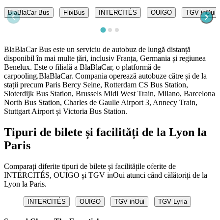
BlaBlaCar Bus
FlixBus
INTERCITÉS
OUIGO
TGV inOui
BlaBlaCar Bus este un serviciu de autobuz de lungă distanță
disponibil în mai multe țări, inclusiv Franța, Germania și regiunea
Benelux. Este o filială a BlaBlaCar, o platformă de
carpooling.BlaBlaCar. Compania operează autobuze către și de la
stații precum Paris Bercy Seine, Rotterdam CS Bus Station,
Sloterdijk Bus Station, Brussels Midi West Train, Milano, Barcelona
North Bus Station, Charles de Gaulle Airport 3, Annecy Train,
Stuttgart Airport și Victoria Bus Station.
Tipuri de bilete și facilități de la Lyon la
Paris
Comparați diferite tipuri de bilete și facilitățile oferite de
INTERCITÉS, OUIGO și TGV inOui atunci când călătoriți de la
Lyon la Paris.
INTERCITÉS
OUIGO
TGV inOui
TGV Lyria