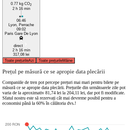
0.77 kg CO
2
2 h 16 min
06:46
Lyon, Perrache
09:02
Paris Gare De Lyon
direct
2 h 16 min
317,08 lei
Toate prețurile
Azi
Toate prețurile
Mâine
Prețul pe măsură ce se apropie data plecării
Companiile de tren pot percepe prețuri mai mari pentru bilete pe
măsură ce se apropie data plecării. Prețurile din următoarele zile pot
varia de la aproximativ 81,74 lei la 204,11 lei, dar pot fi modificate.
Sfatul nostru este să rezervați cât mai devreme posibil pentru a
economisi până la 60% în călătoria dvs.!