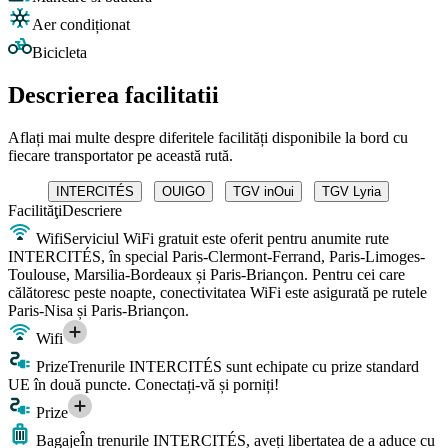
Aer condiționat
Bicicleta
Descrierea facilitatii
Aflați mai multe despre diferitele facilități disponibile la bord cu
fiecare transportator pe această rută.
INTERCITÉS
OUIGO
TGV inOui
TGV Lyria
Facilităţi
Descriere
Wifi
Serviciul WiFi gratuit este oferit pentru anumite rute
INTERCITÉS, în special Paris-Clermont-Ferrand, Paris-Limoges-
Toulouse, Marsilia-Bordeaux și Paris-Briançon. Pentru cei care
călătoresc peste noapte, conectivitatea WiFi este asigurată pe rutele
Paris-Nisa și Paris-Briançon.
Wifi
Prize
Trenurile INTERCITÉS sunt echipate cu prize standard
UE în două puncte. Conectați-vă și porniți!
Prize
Bagaje
În trenurile INTERCITÉS, aveți libertatea de a aduce cu