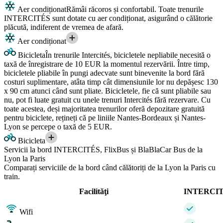
Aer condiționat
Rămâi răcoros și confortabil. Toate trenurile
INTERCITÉS sunt dotate cu aer condiționat, asigurând o călătorie
plăcută, indiferent de vremea de afară.
Aer condiționat
Bicicleta
În trenurile Intercités, bicicletele nepliabile necesită o
taxă de înregistrare de 10 EUR la momentul rezervării. Între timp,
bicicletele pliabile în pungi adecvate sunt binevenite la bord fără
costuri suplimentare, atâta timp cât dimensiunile lor nu depășesc 130
x 90 cm atunci când sunt pliate. Bicicletele, fie că sunt pliabile sau
nu, pot fi luate gratuit cu unele trenuri Intercités fără rezervare. Cu
toate acestea, deși majoritatea trenurilor oferă depozitare gratuită
pentru biciclete, rețineți că pe liniile Nantes-Bordeaux și Nantes-
Lyon se percepe o taxă de 5 EUR.
Bicicleta
Servicii la bord INTERCITÉS, FlixBus și BlaBlaCar Bus de la
Lyon la Paris
Comparați serviciile de la bord când călătoriți de la Lyon la Paris cu
train.
Facilităţi
INTERCI
Wifi