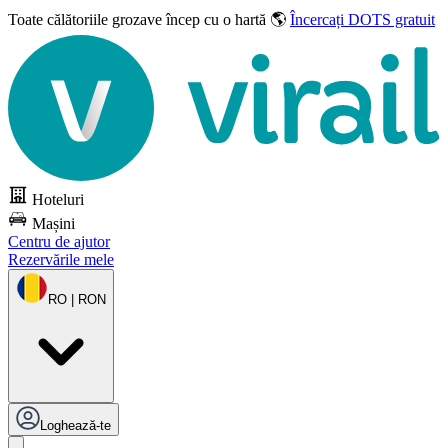
Toate călătoriile grozave
încep cu o hartă 🌎
Încercați DOTS gratuit
Hoteluri
Mașini
Centru de ajutor
Rezervările mele
RO | RON
Loghează-te