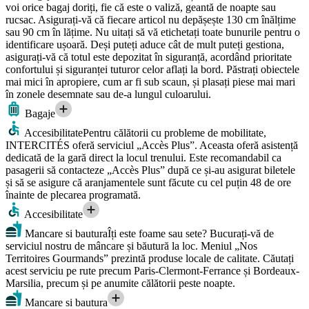
voi orice bagaj doriți, fie că este o valiză, geantă de noapte sau
rucsac. Asigurați-vă că fiecare articol nu depășește 130 cm înălțime
sau 90 cm în lățime. Nu uitați să vă etichetați toate bunurile pentru o
identificare ușoară. Deși puteți aduce cât de mult puteți gestiona,
asigurați-vă că totul este depozitat în siguranță, acordând prioritate
confortului și siguranței tuturor celor aflați la bord. Păstrați obiectele
mai mici în apropiere, cum ar fi sub scaun, și plasați piese mai mari
în zonele desemnate sau de-a lungul culoarului.
Bagaje
Accesibilitate
Pentru călătorii cu probleme de mobilitate,
INTERCITÉS oferă serviciul „Accès Plus”. Aceasta oferă asistență
dedicată de la gară direct la locul trenului. Este recomandabil ca
pasagerii să contacteze „Accès Plus” după ce și-au asigurat biletele
și să se asigure că aranjamentele sunt făcute cu cel puțin 48 de ore
înainte de plecarea programată.
Accesibilitate
Mancare si bautura
Îți este foame sau sete? Bucurați-vă de
serviciul nostru de mâncare și băutură la loc. Meniul „Nos
Territoires Gourmands” prezintă produse locale de calitate. Căutați
acest serviciu pe rute precum Paris-Clermont-Ferrance și Bordeaux-
Marsilia, precum și pe anumite călătorii peste noapte.
Mancare si bautura