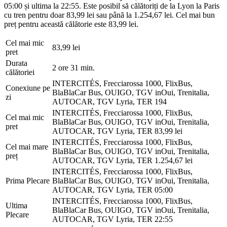
05:00 și ultima la 22:55. Este posibil să călătoriți de la Lyon la Paris
cu tren pentru doar 83,99 lei sau până la 1.254,67 lei. Cel mai bun
preț pentru această călătorie este 83,99 lei.
Cel mai mic
83,99 lei
pret
Durata
2 ore 31 min.
călătoriei
INTERCITÉS, Frecciarossa 1000, FlixBus,
Conexiune pe
BlaBlaCar Bus, OUIGO, TGV inOui, Trenitalia,
zi
AUTOCAR, TGV Lyria, TER
194
INTERCITÉS, Frecciarossa 1000, FlixBus,
Cel mai mic
BlaBlaCar Bus, OUIGO, TGV inOui, Trenitalia,
pret
AUTOCAR, TGV Lyria, TER
83,99 lei
INTERCITÉS, Frecciarossa 1000, FlixBus,
Cel mai mare
BlaBlaCar Bus, OUIGO, TGV inOui, Trenitalia,
preț
AUTOCAR, TGV Lyria, TER
1.254,67 lei
INTERCITÉS, Frecciarossa 1000, FlixBus,
Prima Plecare
BlaBlaCar Bus, OUIGO, TGV inOui, Trenitalia,
AUTOCAR, TGV Lyria, TER
05:00
INTERCITÉS, Frecciarossa 1000, FlixBus,
Ultima
BlaBlaCar Bus, OUIGO, TGV inOui, Trenitalia,
Plecare
AUTOCAR, TGV Lyria, TER
22:55