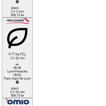
direct
2 h 2 min
309,73 lei
0.77 kg CO
2
2 h 16 min
06:46
Lyon-Perrache
09:02
Paris Gare De Lyon
direct
2 h 16 min
309,73 lei