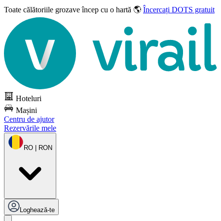
Toate călătoriile grozave
încep cu o hartă 🌎
Încercați DOTS gratuit
Hoteluri
Mașini
Centru de ajutor
Rezervările mele
RO | RON
Loghează-te