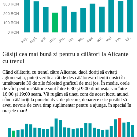
Găsiți cea mai bună zi pentru a călători la Alicante
cu trenul
Când călătoriți cu trenul către Alicante, dacă doriți să evitați
aglomerația, puteți verifica cât de des călătoresc clienții noștri în
următoarele 30 de zile folosind graficul de mai jos. În medie, orele
de vârf pentru călătorie sunt între 6:30 și 9:00 dimineața sau între
16:00 și 19:00 seara. Vă rugăm să țineți cont de acest lucru atunci
când călătoriți la punctul dvs. de plecare, deoarece este posibil să
aveți nevoie de ceva timp suplimentar pentru a ajunge, în special în
orașele mari!