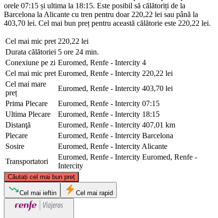
orele 07:15 și ultima la 18:15. Este posibil să călătoriți de la
Barcelona la Alicante cu tren pentru doar 220,22 lei sau până la
403,70 lei. Cel mai bun preț pentru această călătorie este 220,22 lei.
Cel mai mic pret
220,22 lei
Durata călătoriei
5 ore 24 min.
Conexiune pe zi
Euromed, Renfe - Intercity
4
Cel mai mic pret
Euromed, Renfe - Intercity
220,22 lei
Cel mai mare
Euromed, Renfe - Intercity
403,70 lei
preț
Prima Plecare
Euromed, Renfe - Intercity
07:15
Ultima Plecare
Euromed, Renfe - Intercity
18:15
Distanţă
Euromed, Renfe - Intercity
407,01 km
Plecare
Euromed, Renfe - Intercity
Barcelona
Sosire
Euromed, Renfe - Intercity
Alicante
Euromed, Renfe - Intercity
Euromed, Renfe -
Transportatori
Intercity
©
CARTO
, ©
OpenStreetMap
contributors
Căutați cel mai bun preț
Barcelona
Cel mai ieftin
Cel mai rapid