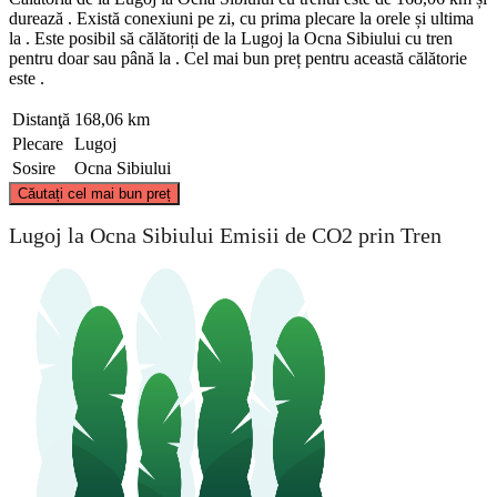
durează . Există conexiuni pe zi, cu prima plecare la orele și ultima
la . Este posibil să călătoriți de la Lugoj la Ocna Sibiului cu tren
pentru doar sau până la . Cel mai bun preț pentru această călătorie
este .
Distanţă
168,06 km
Plecare
Lugoj
Sosire
Ocna Sibiului
©
CARTO
, ©
OpenStreetMap
contributors
Căutați cel mai bun preț
Lugoj la Ocna Sibiului Emisii de CO2 prin Tren
Ocna Sibiului
Lugoj