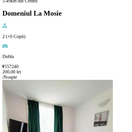
5.49km din Centru
Domeniul La Mosie
2 (+0 Copii)
Dubla
557240
200,00 lei
/Noapte