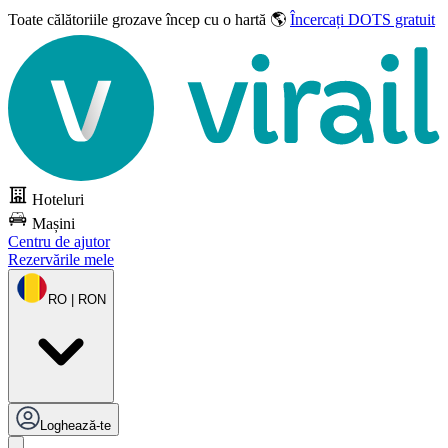
Toate călătoriile grozave
încep cu o hartă 🌎
Încercați DOTS gratuit
Hoteluri
Mașini
Centru de ajutor
Rezervările mele
RO | RON
Loghează-te