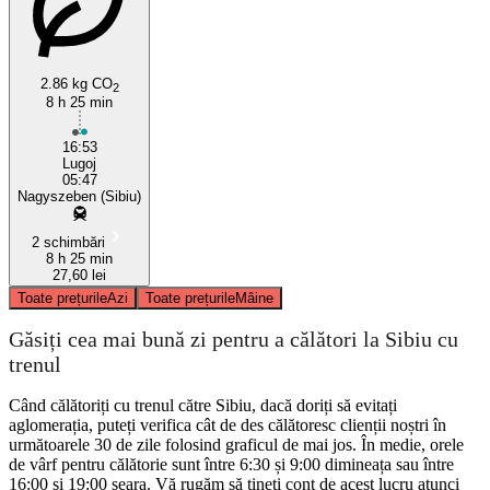
Lugoj
2.86 kg CO
2
8 h 25 min
16:53
Lugoj
05:47
Nagyszeben (Sibiu)
2 schimbări
8 h 25 min
27,60 lei
Toate prețurile
Azi
Toate prețurile
Mâine
Găsiți cea mai bună zi pentru a călători la Sibiu cu
trenul
Când călătoriți cu trenul către Sibiu, dacă doriți să evitați
aglomerația, puteți verifica cât de des călătoresc clienții noștri în
următoarele 30 de zile folosind graficul de mai jos. În medie, orele
de vârf pentru călătorie sunt între 6:30 și 9:00 dimineața sau între
16:00 și 19:00 seara. Vă rugăm să țineți cont de acest lucru atunci