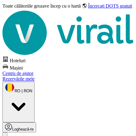
Toate călătoriile grozave
încep cu o hartă 🌎
Încercați DOTS gratuit
Hoteluri
Mașini
Centru de ajutor
Rezervările mele
RO | RON
Loghează-te