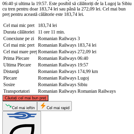
06:40 și ultima la 19:57. Este posibil să călătoriți de la Lugoj la Sibiu
cu tren pentru doar 183,74 lei sau până la 272,09 lei. Cel mai bun
preț pentru această călătorie este 183,74 lei.
Cel mai mic pret
183,74 lei
Durata călătoriei
11 ore 11 min.
Conexiune pe zi
Romanian Railways
3
Cel mai mic pret
Romanian Railways
183,74 lei
Cel mai mare preț
Romanian Railways
272,09 lei
Prima Plecare
Romanian Railways
06:40
Ultima Plecare
Romanian Railways
19:57
Distanţă
Romanian Railways
174,99 km
Plecare
Romanian Railways
Lugoj
Sosire
Romanian Railways
Sibiu
Transportatori
Romanian Railways
Romanian Railways
©
CARTO
, ©
OpenStreetMap
contributors
Căutați cel mai bun preț
Cel mai ieftin
Cel mai rapid
Sibiu