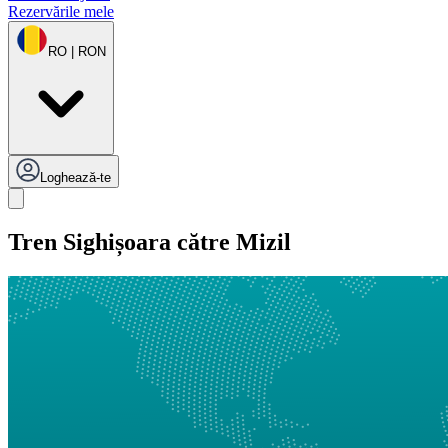
Rezervările mele
RO | RON
Loghează-te
Tren Sighișoara către Mizil