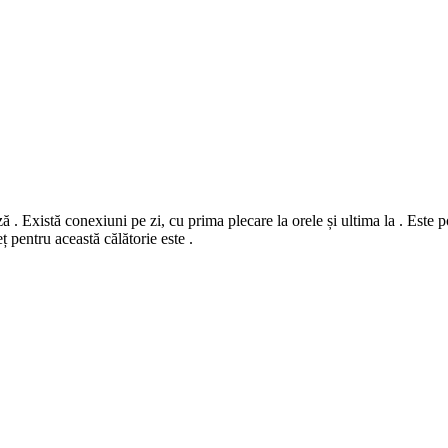
 . Există conexiuni pe zi, cu prima plecare la orele și ultima la . Este po
ț pentru această călătorie este .
©
CARTO
, ©
Ope
a