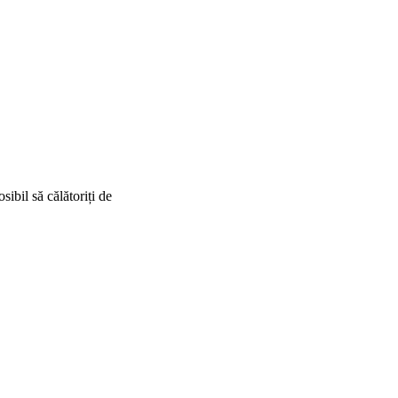
sibil să călătoriți de
nStreetMap
contributors