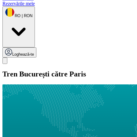
Rezervările mele
RO | RON
Loghează-te
Tren București către Paris