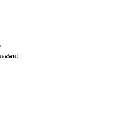
a
ne oferte!