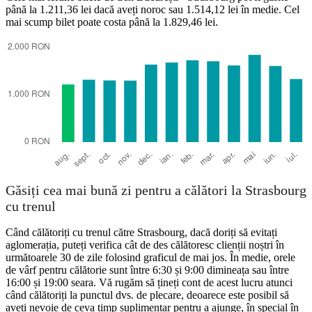
până la 1.211,36 lei dacă aveți noroc sau 1.514,12 lei în medie. Cel
mai scump bilet poate costa până la 1.829,46 lei.
Bucharest
Găsiți cea mai bună zi pentru a călători la Strasbourg
cu trenul
Când călătoriți cu trenul către Strasbourg, dacă doriți să evitați
aglomerația, puteți verifica cât de des călătoresc clienții noștri în
următoarele 30 de zile folosind graficul de mai jos. În medie, orele
de vârf pentru călătorie sunt între 6:30 și 9:00 dimineața sau între
16:00 și 19:00 seara. Vă rugăm să țineți cont de acest lucru atunci
când călătoriți la punctul dvs. de plecare, deoarece este posibil să
aveți nevoie de ceva timp suplimentar pentru a ajunge, în special în