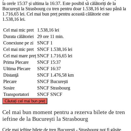
la orele 15:37 și ultima la 16:37. Este posibil să călătoriți de la
București la Strasbourg cu tren pentru doar 1.538,16 lei sau până la
1.716,65 lei. Cel mai bun preț pentru această călătorie este
1.538,16 lei.
Cel mai mic pret
1.538,16 lei
Durata călătoriei
29 ore 11 min.
Conexiune pe zi
SNCF
1
Cel mai mic pret
SNCF
1.538,16 lei
Cel mai mare preț
SNCF
1.716,65 lei
Prima Plecare
SNCF
15:37
Ultima Plecare
SNCF
16:37
Distanţă
SNCF
1.476,58 km
Plecare
SNCF
București
Sosire
SNCF
Strasbourg
Transportatori
SNCF
SNCF
©
CARTO
, ©
OpenStreetMap
contributors
Căutați cel mai bun preț
Cel mai bun moment pentru a rezerva bilete de tren
ieftine de la București la Strasbourg
Strasbourg
Cele mai ieftine bilete de tren București - Strasbourg pot fi găsite