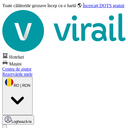
Toate călătoriile grozave
încep cu o hartă 🌎
Încercați DOTS gratuit
Hoteluri
Mașini
Centru de ajutor
Rezervările mele
RO | RON
Loghează-te