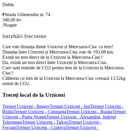
Dubla
Strada Ghimesului nr. 74
340,00 lei
/Noapte
întrebări frecvente
Care este distanța dintre Urziceni și Miercurea-Ciuc cu tren?
Distanța între Urziceni și Miercurea-Ciuc este de 193,08 km.
Există un tren direct de la Urziceni la Miercurea-Ciuc?
Da, există un tren direct între Urziceni și Miercurea-Ciuc.
Care sunt emisiile de CO2 pentru tren de la Urziceni la Miercurea-
Ciuc?
Călătoria cu tren de la Urziceni la Miercurea-Ciuc creează 13.52kg
emisii de CO2.
Treceți local de la Urziceni
Trenuri Urziceni - Braşov
Trenuri Urziceni - Iaşi
Trenuri Urziceni -
Brăila
Trenuri Urziceni - Constanţa
Trenuri Urziceni - Buzău
Trenuri
Urziceni - Piatra Neamţ
Trenuri Urziceni - Alexandria, Județul
Teleorman
Trenuri Urziceni - Tulcea
Trenuri Urziceni -
Focşani
Trenuri Urziceni - Craiova
Trenuri Urziceni -