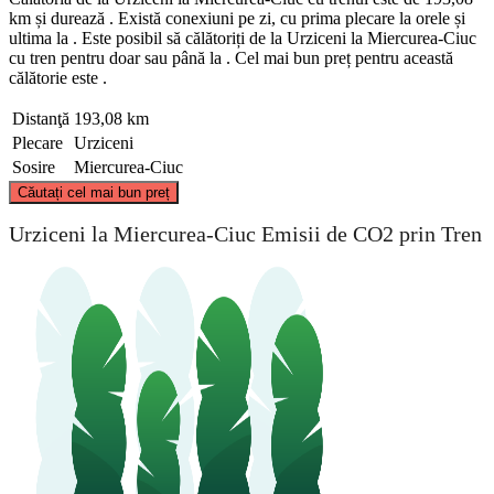
km și durează . Există conexiuni pe zi, cu prima plecare la orele și
ultima la . Este posibil să călătoriți de la Urziceni la Miercurea-Ciuc
cu tren pentru doar sau până la . Cel mai bun preț pentru această
călătorie este .
Distanţă
193,08 km
Plecare
Urziceni
Sosire
Miercurea-Ciuc
©
CARTO
, ©
OpenStreetMap
contributors
Căutați cel mai bun preț
Miercurea-Ciuc
Urziceni la Miercurea-Ciuc Emisii de CO2 prin Tren
Urziceni