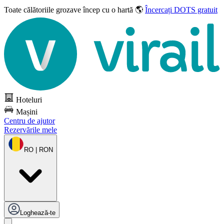
Toate călătoriile grozave
încep cu o hartă 🌎
Încercați DOTS gratuit
Hoteluri
Mașini
Centru de ajutor
Rezervările mele
RO | RON
Loghează-te