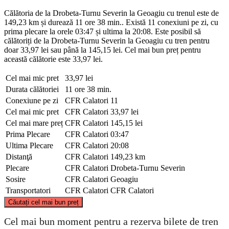
Călătoria de la Drobeta-Turnu Severin la Geoagiu cu trenul este de
149,23 km și durează 11 ore 38 min.. Există 11 conexiuni pe zi, cu
prima plecare la orele 03:47 și ultima la 20:08. Este posibil să
călătoriți de la Drobeta-Turnu Severin la Geoagiu cu tren pentru
doar 33,97 lei sau până la 145,15 lei. Cel mai bun preț pentru
această călătorie este 33,97 lei.
Cel mai mic pret
33,97 lei
Durata călătoriei
11 ore 38 min.
Conexiune pe zi
CFR Calatori
11
Cel mai mic pret
CFR Calatori
33,97 lei
Cel mai mare preț
CFR Calatori
145,15 lei
Prima Plecare
CFR Calatori
03:47
Ultima Plecare
CFR Calatori
20:08
Distanţă
CFR Calatori
149,23 km
Plecare
CFR Calatori
Drobeta-Turnu Severin
Sosire
CFR Calatori
Geoagiu
Transportatori
CFR Calatori
CFR Calatori
©
CARTO
, ©
OpenStreetMap
contributors
Căutați cel mai bun preț
Geoagiu
Cel mai bun moment pentru a rezerva bilete de tren