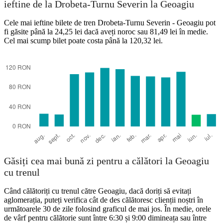
ieftine de la Drobeta-Turnu Severin la Geoagiu
Cele mai ieftine bilete de tren Drobeta-Turnu Severin - Geoagiu pot
fi găsite până la 24,25 lei dacă aveți noroc sau 81,49 lei în medie.
Cel mai scump bilet poate costa până la 120,32 lei.
Drobeta-Turnu Severin
Găsiți cea mai bună zi pentru a călători la Geoagiu
cu trenul
Când călătoriți cu trenul către Geoagiu, dacă doriți să evitați
aglomerația, puteți verifica cât de des călătoresc clienții noștri în
următoarele 30 de zile folosind graficul de mai jos. În medie, orele
de vârf pentru călătorie sunt între 6:30 și 9:00 dimineața sau între