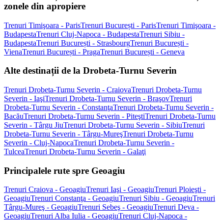
zonele din apropiere
Trenuri Timişoara - Paris
Trenuri București - Paris
Trenuri Timişoara -
Budapesta
Trenuri Cluj-Napoca - Budapesta
Trenuri Sibiu -
Budapesta
Trenuri București - Strasbourg
Trenuri București -
Viena
Trenuri București - Praga
Trenuri București - Geneva
Alte destinații de la Drobeta-Turnu Severin
Trenuri Drobeta-Turnu Severin - Craiova
Trenuri Drobeta-Turnu
Severin - Iaşi
Trenuri Drobeta-Turnu Severin - Braşov
Trenuri
Drobeta-Turnu Severin - Constanţa
Trenuri Drobeta-Turnu Severin -
Bacău
Trenuri Drobeta-Turnu Severin - Piteşti
Trenuri Drobeta-Turnu
Severin - Târgu Jiu
Trenuri Drobeta-Turnu Severin - Sibiu
Trenuri
Drobeta-Turnu Severin - Târgu-Mureş
Trenuri Drobeta-Turnu
Severin - Cluj-Napoca
Trenuri Drobeta-Turnu Severin -
Tulcea
Trenuri Drobeta-Turnu Severin - Galaţi
Principalele rute spre Geoagiu
Trenuri Craiova - Geoagiu
Trenuri Iaşi - Geoagiu
Trenuri Ploieşti -
Geoagiu
Trenuri Constanţa - Geoagiu
Trenuri Sibiu - Geoagiu
Trenuri
Târgu-Mureş - Geoagiu
Trenuri Sebeş - Geoagiu
Trenuri Deva -
Geoagiu
Trenuri Alba Iulia - Geoagiu
Trenuri Cluj-Napoca -