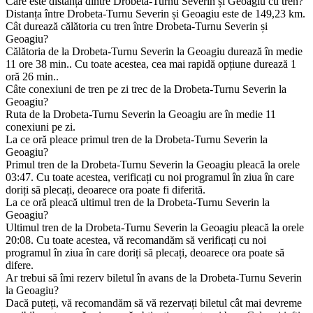
Care este distanța dintre Drobeta-Turnu Severin și Geoagiu cu tren?
Distanța între Drobeta-Turnu Severin și Geoagiu este de 149,23 km.
Cât durează călătoria cu tren între Drobeta-Turnu Severin și
Geoagiu?
Călătoria de la Drobeta-Turnu Severin la Geoagiu durează în medie
11 ore 38 min.. Cu toate acestea, cea mai rapidă opțiune durează 1
oră 26 min..
Câte conexiuni de tren pe zi trec de la Drobeta-Turnu Severin la
Geoagiu?
Ruta de la Drobeta-Turnu Severin la Geoagiu are în medie 11
conexiuni pe zi.
La ce oră pleace primul tren de la Drobeta-Turnu Severin la
Geoagiu?
Primul tren de la Drobeta-Turnu Severin la Geoagiu pleacă la orele
03:47. Cu toate acestea, verificați cu noi programul în ziua în care
doriți să plecați, deoarece ora poate fi diferită.
La ce oră pleacă ultimul tren de la Drobeta-Turnu Severin la
Geoagiu?
Ultimul tren de la Drobeta-Turnu Severin la Geoagiu pleacă la orele
20:08. Cu toate acestea, vă recomandăm să verificați cu noi
programul în ziua în care doriți să plecați, deoarece ora poate să
difere.
Ar trebui să îmi rezerv biletul în avans de la Drobeta-Turnu Severin
la Geoagiu?
Dacă puteți, vă recomandăm să vă rezervați biletul cât mai devreme