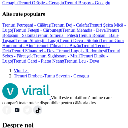
Geoagiu
Trenuri Orăştie - Geoagiu
Trenuri Braşov - Geoagiu
Alte rute populare
Trenuri Petroşani - Călăraşi
Trenuri Dej - Calafat
Trenuri Şeica Mică -
Lugoj
Trenuri Feteşti - Cărbuneşti
Trenuri Mehadia - Deva
Trenuri
Botoşani - Salonta
Trenuri Simeria - Piteşti
Trenuri Roman - Băile
Tuşnad
Trenuri Stroiești - Lugoj
Trenuri Deva - Stolnici
Trenuri Gura
Humorului - Aiud
Trenuri Tălmaciu - Buzău
Trenuri Tecuci -
Deta
Trenuri Sânandrei - Deva
Trenuri Lugoj - Radomireşti
Trenuri
Sebeş - Fărcaşele
Trenuri Sighișoara - Mizil
Trenuri Ditrău -
Lugoj
Trenuri Carei - Piatra Neamţ
Trenuri Leu - Deva
Virail
>
Trenuri Drobeta-Turnu Severin - Geoagiu
Virail este o platformă online care
compară toate rutele disponibile pentru călătoria dvs.
Despre noi