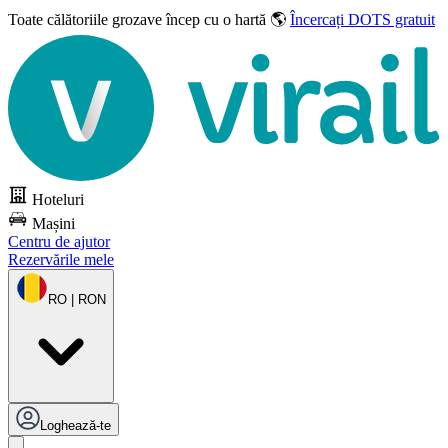
Toate călătoriile grozave
încep cu o hartă 🌎
Încercați DOTS gratuit
Hoteluri
Mașini
Centru de ajutor
Rezervările mele
RO | RON
Loghează-te