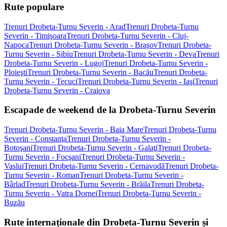
Rute populare
Trenuri Drobeta-Turnu Severin - Arad
Trenuri Drobeta-Turnu
Severin - Timişoara
Trenuri Drobeta-Turnu Severin - Cluj-
Napoca
Trenuri Drobeta-Turnu Severin - Braşov
Trenuri Drobeta-
Turnu Severin - Sibiu
Trenuri Drobeta-Turnu Severin - Deva
Trenuri
Drobeta-Turnu Severin - Lugoj
Trenuri Drobeta-Turnu Severin -
Ploieşti
Trenuri Drobeta-Turnu Severin - Bacău
Trenuri Drobeta-
Turnu Severin - Tecuci
Trenuri Drobeta-Turnu Severin - Iaşi
Trenuri
Drobeta-Turnu Severin - Craiova
Escapade de weekend de la Drobeta-Turnu Severin
Trenuri Drobeta-Turnu Severin - Baia Mare
Trenuri Drobeta-Turnu
Severin - Constanţa
Trenuri Drobeta-Turnu Severin -
Botoşani
Trenuri Drobeta-Turnu Severin - Galaţi
Trenuri Drobeta-
Turnu Severin - Focşani
Trenuri Drobeta-Turnu Severin -
Vaslui
Trenuri Drobeta-Turnu Severin - Cernavodă
Trenuri Drobeta-
Turnu Severin - Roman
Trenuri Drobeta-Turnu Severin -
Bârlad
Trenuri Drobeta-Turnu Severin - Brăila
Trenuri Drobeta-
Turnu Severin - Vatra Dornei
Trenuri Drobeta-Turnu Severin -
Buzău
Rute internaționale din Drobeta-Turnu Severin și