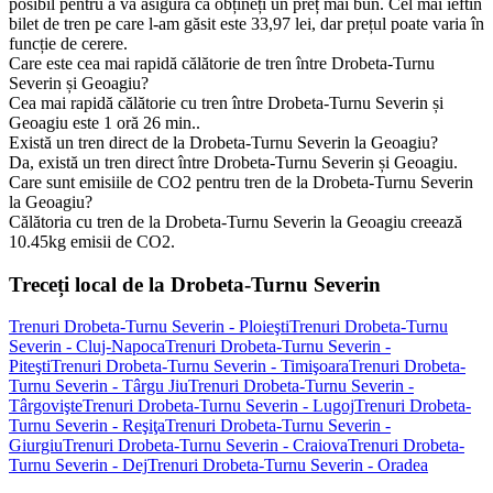
posibil pentru a vă asigura că obțineți un preț mai bun. Cel mai ieftin
bilet de tren pe care l-am găsit este 33,97 lei, dar prețul poate varia în
funcție de cerere.
Care este cea mai rapidă călătorie de tren între Drobeta-Turnu
Severin și Geoagiu?
Cea mai rapidă călătorie cu tren între Drobeta-Turnu Severin și
Geoagiu este 1 oră 26 min..
Există un tren direct de la Drobeta-Turnu Severin la Geoagiu?
Da, există un tren direct între Drobeta-Turnu Severin și Geoagiu.
Care sunt emisiile de CO2 pentru tren de la Drobeta-Turnu Severin
la Geoagiu?
Călătoria cu tren de la Drobeta-Turnu Severin la Geoagiu creează
10.45kg emisii de CO2.
Treceți local de la Drobeta-Turnu Severin
Trenuri Drobeta-Turnu Severin - Ploieşti
Trenuri Drobeta-Turnu
Severin - Cluj-Napoca
Trenuri Drobeta-Turnu Severin -
Piteşti
Trenuri Drobeta-Turnu Severin - Timişoara
Trenuri Drobeta-
Turnu Severin - Târgu Jiu
Trenuri Drobeta-Turnu Severin -
Târgovişte
Trenuri Drobeta-Turnu Severin - Lugoj
Trenuri Drobeta-
Turnu Severin - Reşiţa
Trenuri Drobeta-Turnu Severin -
Giurgiu
Trenuri Drobeta-Turnu Severin - Craiova
Trenuri Drobeta-
Turnu Severin - Dej
Trenuri Drobeta-Turnu Severin - Oradea