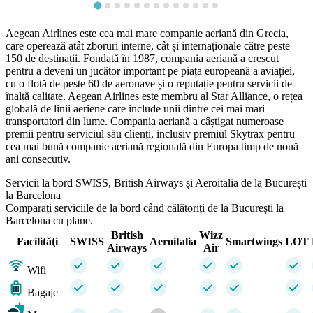
Aegean Airlines este cea mai mare companie aeriană din Grecia,
care operează atât zboruri interne, cât și internaționale către peste
150 de destinații. Fondată în 1987, compania aeriană a crescut
pentru a deveni un jucător important pe piața europeană a aviației,
cu o flotă de peste 60 de aeronave și o reputație pentru servicii de
înaltă calitate. Aegean Airlines este membru al Star Alliance, o rețea
globală de linii aeriene care include unii dintre cei mai mari
transportatori din lume. Compania aeriană a câștigat numeroase
premii pentru serviciul său clienți, inclusiv premiul Skytrax pentru
cea mai bună companie aeriană regională din Europa timp de nouă
ani consecutiv.
Servicii la bord SWISS, British Airways și Aeroitalia de la București
la Barcelona
Comparați serviciile de la bord când călătoriți de la București la
Barcelona cu plane.
British
Wizz
Facilităţi
SWISS
Aeroitalia
Smartwings
LOT
Airways
Air
Wifi
Bagaje