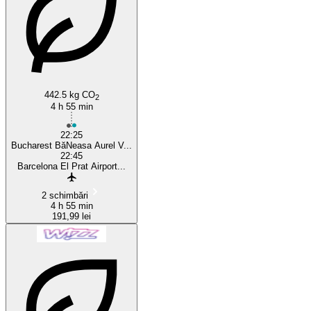
442.5 kg CO
2
4 h 55 min
22:25
Bucharest BăNeasa Aurel V...
22:45
Barcelona El Prat Airport...
2 schimbări
4 h 55 min
191,99 lei