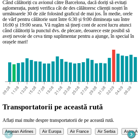
Când călătoriți cu avionul către Barcelona, dacă doriți să evitați
aglomerația, puteți verifica cât de des călătoresc clienții noștri în
următoarele 30 de zile folosind graficul de mai jos. În medie, orele
de vârf pentru călătorie sunt între 6:30 și 9:00 dimineața sau între
16:00 și 19:00 seara. Vă rugăm să țineți cont de acest lucru atunci
când călătoriți la punctul dvs. de plecare, deoarece este posibil să
aveți nevoie de ceva timp suplimentar pentru a ajunge, în special în
orașele mari!
Transportatorii pe această rută
Aflați mai multe despre transportatorii de pe această rută.
Aegean Airlines
Air Europa
Air France
Air Serbia
Astra Air