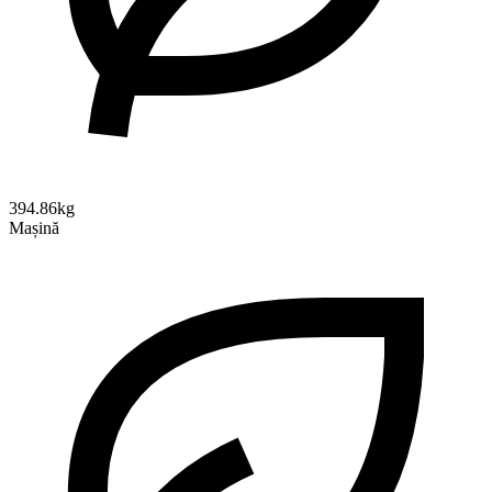
394.86kg
Mașină