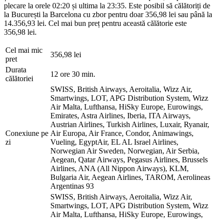
plecare la orele 02:20 și ultima la 23:35. Este posibil să călătoriți de
la București la Barcelona cu zbor pentru doar 356,98 lei sau până la
14.356,93 lei. Cel mai bun preț pentru această călătorie este
356,98 lei.
Cel mai mic
356,98 lei
pret
Durata
12 ore 30 min.
călătoriei
SWISS, British Airways, Aeroitalia, Wizz Air,
Smartwings, LOT, APG Distribution System, Wizz
Air Malta, Lufthansa, HiSky Europe, Eurowings,
Emirates, Astra Airlines, Iberia, ITA Airways,
Austrian Airlines, Turkish Airlines, Luxair, Ryanair,
Conexiune pe
Air Europa, Air France, Condor, Animawings,
zi
Vueling, EgyptAir, EL AL Israel Airlines,
Norwegian Air Sweden, Norwegian, Air Serbia,
Aegean, Qatar Airways, Pegasus Airlines, Brussels
Airlines, ANA (All Nippon Airways), KLM,
Bulgaria Air, Aegean Airlines, TAROM, Aerolineas
Argentinas
93
SWISS, British Airways, Aeroitalia, Wizz Air,
Smartwings, LOT, APG Distribution System, Wizz
Air Malta, Lufthansa, HiSky Europe, Eurowings,