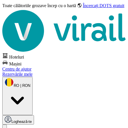
Toate călătoriile grozave
încep cu o hartă 🌎
Încercați DOTS gratuit
Hoteluri
Mașini
Centru de ajutor
Rezervările mele
RO | RON
Loghează-te