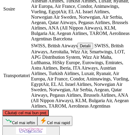
Austrian Airlines, Turkish Airlines, Luxair, Ryanair,
Air Europa, Air France, Condor, Animawings,
Sosire
Vueling, EgyptAir, EL AL Israel Airlines,
Norwegian Air Sweden, Norwegian, Air Serbia,
Aegean, Qatar Airways, Pegasus Airlines, Brussels
Airlines, ANA (All Nippon Airways), KLM,
Bulgaria Air, Aegean Airlines, TAROM, Aerolineas
Argentinas
Barcelona
SWISS, British Airways
SWISS, British
Detalii
Airways, Aeroitalia, Wizz Air, Smartwings, LOT,
APG Distribution System, Wizz Air Malta,
Lufthansa, HiSky Europe, Eurowings, Emirates,
Astra Airlines, Iberia, ITA Airways, Austrian
Airlines, Turkish Airlines, Luxair, Ryanair, Air
Transportatori
Europa, Air France, Condor, Animawings, Vueling,
EgyptAir, EL AL Israel Airlines, Norwegian Air
Sweden, Norwegian, Air Serbia, Aegean, Qatar
Airways, Pegasus Airlines, Brussels Airlines, ANA
(All Nippon Airways), KLM, Bulgaria Air, Aegean
Airlines, TAROM, Aerolineas Argentinas
©
CARTO
, ©
OpenStreetMap
contributors
Căutați cel mai bun preț
Cel mai ieftin
Cel mai rapid