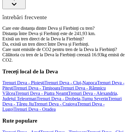
întrebări frecvente
Care este distanța dintre Deva și Fierbinți cu tren?
Distanța între Deva și Fierbinți este de 241,93 km.
Există un tren direct de la Deva la Fierbinți?
Da, există un tren direct între Deva și Fierbinți.
Care sunt emisiile de CO2 pentru tren de la Deva la Fierbinți?
Călătoria cu tren de la Deva la Fierbinți creează 16.93kg emisii de
CO2.
Treceți local de la Deva
Trenuri Deva - Ploieşti
Trenuri Deva - Cluj-Napoca
Trenuri Deva -
Piteşti
Trenuri Deva - Timişoara
Trenuri Deva - Râmnicu
Vâlcea
Trenuri Deva - Piatra Neamţ
Trenuri Deva - Alexandria,
Județul Teleorman
Trenuri Deva - Drobeta-Turnu Severin
Trenuri
Deva - Târgu Jiu
Trenuri Deva - Craiova
Trenuri Deva -
Lugoj
Trenuri Deva - Oradea
Rute populare