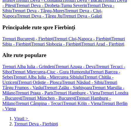
Braşov
Trenuri Deva - Constanţa
Trenuri Deva - Bacău
Trenuri Deva
- Piteşti
Trenuri Deva - Drobeta-Turnu Severin
Trenuri Deva -
Sibiu
Trenuri Deva - Târgu-Mureş
Trenuri Deva - Cluj-
Napoca
Trenuri Deva - Târgu Jiu
Trenuri Deva - Galaţi
Principalele rute spre Fierbinți
Trenuri București - Fierbinți
Trenuri Cluj-Napoca - Fierbinți
Trenuri
Sibiu - Fierbinți
Trenuri Slobozia - Fierbinți
Trenuri Arad - Fierbinți
Alte rute populare
Trenuri Alba Iulia - Grindeni
Trenuri Azuga - Deva
Trenuri Tecuci -
Şibot
Trenuri Miercurea-Ciuc - Gura Humorului
Trenuri Barcea -
Sebeş
Trenuri Alba Iulia - Miercurea Sibiului
Trenuri Chitila -
Urziceni
Trenuri Orăştie - Plosca
Trenuri Năsăud - Sibiu
Trenuri
Târgu Frumos - Vaslui
Trenuri Zalău - Sighișoara
Trenuri Marsilia -
Milano
Trenuri Praga - Paris
Trenuri Hamburg - Viena
Trenuri Londra
- București
Trenuri München - București
Trenuri Hamburg -
Milano
Trenuri Câmpina - Tecuci
Trenuri Köln - Viena
Trenuri Berlin
- Viena
Virail
>
Trenuri Deva - Fierbinți