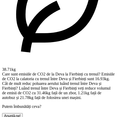
38.71kg
Care sunt emisiile de CO2 de la Deva la Fierbinți cu trenul?
Emisiile
de CO2 la calatoria cu trenul între Deva și Fierbinți sunt 16.93kg.
Cât de mult reduc poluarea aerului luând trenul între Deva și
Fierbinți?
Luând trenul între Deva și Fierbinți veți reduce volumul
de emisii de CO2 cu 31.46kg față de un zbor, 1.21kg față de
autobuz și 21.78kg față de folosirea unei mașini.
Putem îmbunătăți ceva?
Anunță-ne!