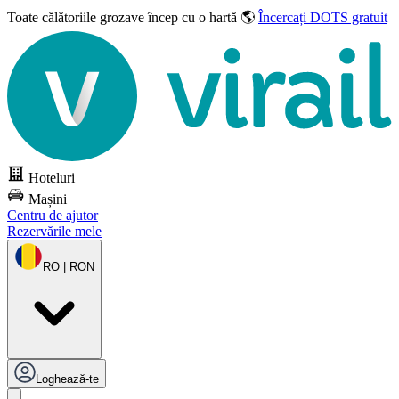
Toate călătoriile grozave
încep cu o hartă 🌎
Încercați DOTS gratuit
Hoteluri
Mașini
Centru de ajutor
Rezervările mele
RO | RON
Loghează-te