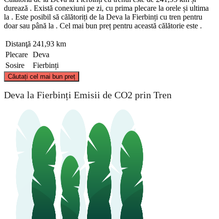
durează . Există conexiuni pe zi, cu prima plecare la orele și ultima
la . Este posibil să călătoriți de la Deva la Fierbinți cu tren pentru
doar sau până la . Cel mai bun preț pentru această călătorie este .
Distanţă
241,93 km
Plecare
Deva
Sosire
Fierbinți
©
CARTO
, ©
OpenStreetMap
contributors
Căutați cel mai bun preț
Deva
Deva la Fierbinți Emisii de CO2 prin Tren
Fierbinți