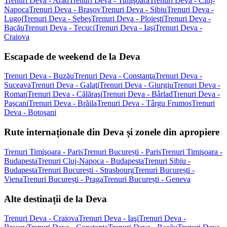
Trenuri Deva - Arad
Trenuri Deva - Timişoara
Trenuri Deva - Cluj-
Napoca
Trenuri Deva - Braşov
Trenuri Deva - Sibiu
Trenuri Deva -
Lugoj
Trenuri Deva - Sebeş
Trenuri Deva - Ploieşti
Trenuri Deva -
Bacău
Trenuri Deva - Tecuci
Trenuri Deva - Iaşi
Trenuri Deva -
Craiova
Escapade de weekend de la Deva
Trenuri Deva - Buzău
Trenuri Deva - Constanţa
Trenuri Deva -
Suceava
Trenuri Deva - Galaţi
Trenuri Deva - Giurgiu
Trenuri Deva -
Roman
Trenuri Deva - Călăraşi
Trenuri Deva - Bârlad
Trenuri Deva -
Paşcani
Trenuri Deva - Brăila
Trenuri Deva - Târgu Frumos
Trenuri
Deva - Botoşani
Rute internaționale din Deva și zonele din apropiere
Trenuri Timişoara - Paris
Trenuri București - Paris
Trenuri Timişoara -
Budapesta
Trenuri Cluj-Napoca - Budapesta
Trenuri Sibiu -
Budapesta
Trenuri București - Strasbourg
Trenuri București -
Viena
Trenuri București - Praga
Trenuri București - Geneva
Alte destinații de la Deva
Trenuri Deva - Craiova
Trenuri Deva - Iaşi
Trenuri Deva -