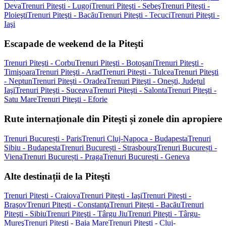
Deva
Trenuri Piteşti - Lugoj
Trenuri Piteşti - Sebeş
Trenuri Piteşti -
Ploieşti
Trenuri Piteşti - Bacău
Trenuri Piteşti - Tecuci
Trenuri Piteşti -
Iaşi
Escapade de weekend de la Piteşti
Trenuri Piteşti - Corbu
Trenuri Piteşti - Botoşani
Trenuri Piteşti -
Timişoara
Trenuri Piteşti - Arad
Trenuri Piteşti - Tulcea
Trenuri Piteşti
- Neptun
Trenuri Piteşti - Oradea
Trenuri Piteşti - Onești, Județul
Iaşi
Trenuri Piteşti - Suceava
Trenuri Piteşti - Salonta
Trenuri Piteşti -
Satu Mare
Trenuri Piteşti - Eforie
Rute internaționale din Piteşti și zonele din apropiere
Trenuri București - Paris
Trenuri Cluj-Napoca - Budapesta
Trenuri
Sibiu - Budapesta
Trenuri București - Strasbourg
Trenuri București -
Viena
Trenuri București - Praga
Trenuri București - Geneva
Alte destinații de la Piteşti
Trenuri Piteşti - Craiova
Trenuri Piteşti - Iaşi
Trenuri Piteşti -
Braşov
Trenuri Piteşti - Constanţa
Trenuri Piteşti - Bacău
Trenuri
Piteşti - Sibiu
Trenuri Piteşti - Târgu Jiu
Trenuri Piteşti - Târgu-
Mureş
Trenuri Piteşti - Baia Mare
Trenuri Piteşti - Cluj-