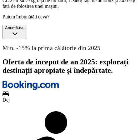
CO2 cu 34.77kg față de un zbor, 1.34kg față de autobuz și 24.07kg
față de folosirea unei mașini.
Putem îmbunătăți ceva?
Anunță-ne!
Min. -15% la prima călătorie din 2025
Oferta de început de an 2025: explorați
destinații apropiate și îndepărtate.
Dej