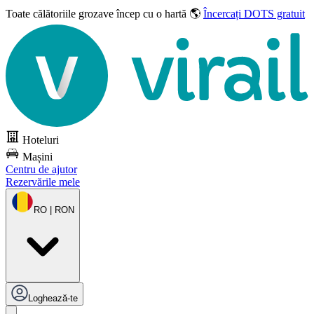
Toate călătoriile grozave
încep cu o hartă 🌎
Încercați DOTS gratuit
Hoteluri
Mașini
Centru de ajutor
Rezervările mele
RO | RON
Loghează-te