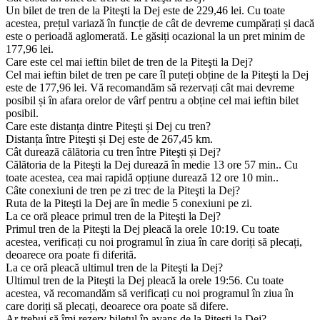
Un bilet de tren de la Piteşti la Dej este de 229,46 lei. Cu toate
acestea, prețul variază în funcție de cât de devreme cumpărați și dacă
este o perioadă aglomerată. Le găsiți ocazional la un pret minim de
177,96 lei.
Care este cel mai ieftin bilet de tren de la Piteşti la Dej?
Cel mai ieftin bilet de tren pe care îl puteți obține de la Piteşti la Dej
este de 177,96 lei. Vă recomandăm să rezervați cât mai devreme
posibil și în afara orelor de vârf pentru a obține cel mai ieftin bilet
posibil.
Care este distanța dintre Piteşti și Dej cu tren?
Distanța între Piteşti și Dej este de 267,45 km.
Cât durează călătoria cu tren între Piteşti și Dej?
Călătoria de la Piteşti la Dej durează în medie 13 ore 57 min.. Cu
toate acestea, cea mai rapidă opțiune durează 12 ore 10 min..
Câte conexiuni de tren pe zi trec de la Piteşti la Dej?
Ruta de la Piteşti la Dej are în medie 5 conexiuni pe zi.
La ce oră pleace primul tren de la Piteşti la Dej?
Primul tren de la Piteşti la Dej pleacă la orele 10:19. Cu toate
acestea, verificați cu noi programul în ziua în care doriți să plecați,
deoarece ora poate fi diferită.
La ce oră pleacă ultimul tren de la Piteşti la Dej?
Ultimul tren de la Piteşti la Dej pleacă la orele 19:56. Cu toate
acestea, vă recomandăm să verificați cu noi programul în ziua în
care doriți să plecați, deoarece ora poate să difere.
Ar trebui să îmi rezerv biletul în avans de la Piteşti la Dej?