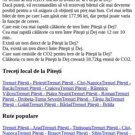
Dacă puteți, vă recomandăm să vă rezervați biletul cât mai devreme
posibil pentru a vă asigura că obțineți un preț mai bun. Cel mai ieftin
bilet de tren pe care l-am găsit este 177,96 lei, dar prețul poate varia
în funcție de cerere.
Care este cea mai rapidă călătorie de tren între Piteşti și Dej?
Cea mai rapidă călătorie cu tren între Piteşti și Dej este 12 ore 10
min..
Există un tren direct de la Piteşti la Dej?
Da, există un tren direct între Piteşti și Dej.
Care sunt emisiile de CO2 pentru tren de la Piteşti la Dej?
Călătoria cu tren de la Piteşti la Dej creează 18.72kg emisii de CO2.
Treceți local de la Piteşti
Trenuri Piteşti - Ploieşti
Trenuri Piteşti - Cluj-Napoca
Trenuri Piteşti -
Bacău
Trenuri Piteşti - Craiova
Trenuri Piteşti - Râmnicu
Vâlcea
Trenuri Piteşti - Piatra Neamţ
Trenuri Piteşti - Roman
Trenuri
Piteşti - Drobeta-Turnu Severin
Trenuri Piteşti - Târgu Jiu
Trenuri
Piteşti - Galaţi
Trenuri Piteşti - Bârlad
Trenuri Piteşti - Brăila
Rute populare
Trenuri Piteşti - Arad
Trenuri Piteşti - Timişoara
Trenuri Piteşti - Cluj-
Napoca
Trenuri Piteşti - Braşov
Trenuri Piteşti - Sibiu
Trenuri Piteşti -