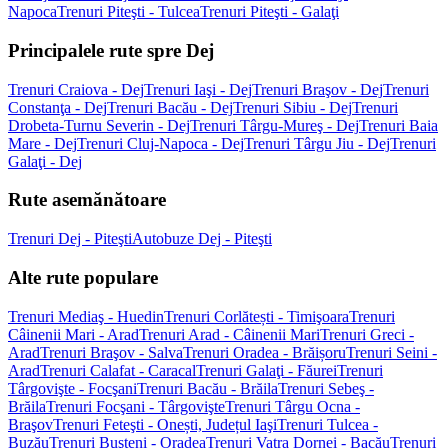
Napoca
Trenuri Piteşti - Tulcea
Trenuri Piteşti - Galaţi
Principalele rute spre Dej
Trenuri Craiova - Dej
Trenuri Iaşi - Dej
Trenuri Braşov - Dej
Trenuri
Constanţa - Dej
Trenuri Bacău - Dej
Trenuri Sibiu - Dej
Trenuri
Drobeta-Turnu Severin - Dej
Trenuri Târgu-Mureş - Dej
Trenuri Baia
Mare - Dej
Trenuri Cluj-Napoca - Dej
Trenuri Târgu Jiu - Dej
Trenuri
Galaţi - Dej
Rute asemănătoare
Trenuri Dej - Piteşti
Autobuze Dej - Piteşti
Alte rute populare
Trenuri Mediaş - Huedin
Trenuri Corlătești - Timişoara
Trenuri
Câinenii Mari - Arad
Trenuri Arad - Câinenii Mari
Trenuri Greci -
Arad
Trenuri Braşov - Salva
Trenuri Oradea - Brăișoru
Trenuri Seini -
Arad
Trenuri Calafat - Caracal
Trenuri Galaţi - Făurei
Trenuri
Târgovişte - Focşani
Trenuri Bacău - Brăila
Trenuri Sebeş -
Brăila
Trenuri Focşani - Târgovişte
Trenuri Târgu Ocna -
Braşov
Trenuri Feteşti - Onești, Județul Iaşi
Trenuri Tulcea -
Buzău
Trenuri Buşteni - Oradea
Trenuri Vatra Dornei - Bacău
Trenuri