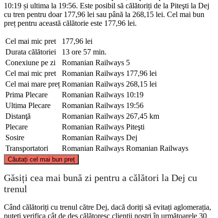
10:19 și ultima la 19:56. Este posibil să călătoriți de la Piteşti la Dej
cu tren pentru doar 177,96 lei sau până la 268,15 lei. Cel mai bun
preț pentru această călătorie este 177,96 lei.
Cel mai mic pret
177,96 lei
Durata călătoriei
13 ore 57 min.
Conexiune pe zi
Romanian Railways
5
Cel mai mic pret
Romanian Railways
177,96 lei
Cel mai mare preț
Romanian Railways
268,15 lei
Prima Plecare
Romanian Railways
10:19
Ultima Plecare
Romanian Railways
19:56
Distanţă
Romanian Railways
267,45 km
Plecare
Romanian Railways
Piteşti
Sosire
Romanian Railways
Dej
Transportatori
Romanian Railways
Romanian Railways
©
CARTO
, ©
OpenStreetMap
contributors
Căutați cel mai bun preț
Dej
Găsiți cea mai bună zi pentru a călători la Dej cu
trenul
Când călătoriți cu trenul către Dej, dacă doriți să evitați aglomerația,
puteți verifica cât de des călătoresc clienții noștri în următoarele 30