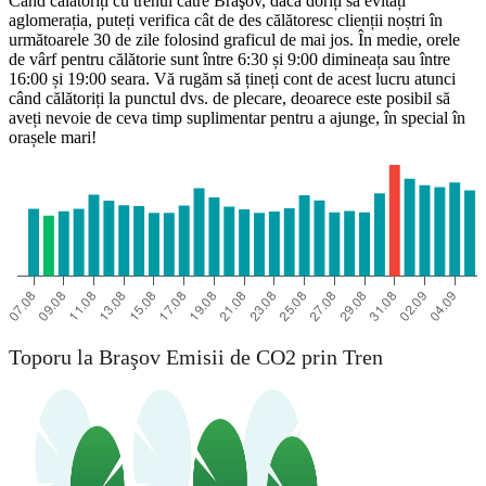
Când călătoriți cu trenul către Braşov, dacă doriți să evitați
aglomerația, puteți verifica cât de des călătoresc clienții noștri în
următoarele 30 de zile folosind graficul de mai jos. În medie, orele
de vârf pentru călătorie sunt între 6:30 și 9:00 dimineața sau între
16:00 și 19:00 seara. Vă rugăm să țineți cont de acest lucru atunci
când călătoriți la punctul dvs. de plecare, deoarece este posibil să
aveți nevoie de ceva timp suplimentar pentru a ajunge, în special în
orașele mari!
Toporu
Toporu la Braşov Emisii de CO2 prin Tren