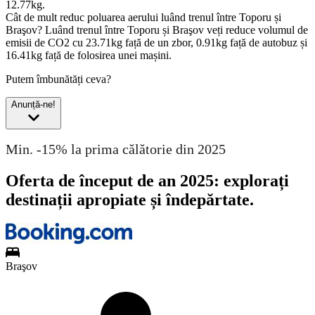
12.77kg.
Cât de mult reduc poluarea aerului luând trenul între Toporu și
Braşov?
Luând trenul între Toporu și Braşov veți reduce volumul de
emisii de CO2 cu 23.71kg față de un zbor, 0.91kg față de autobuz și
16.41kg față de folosirea unei mașini.
Putem îmbunătăți ceva?
Anunță-ne!
Min. -15% la prima călătorie din 2025
Oferta de început de an 2025: explorați
destinații apropiate și îndepărtate.
Braşov