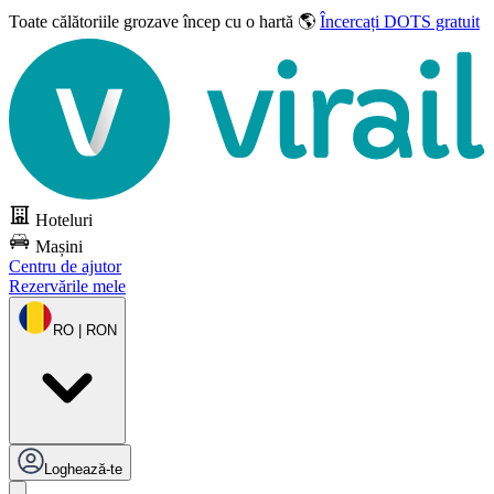
Toate călătoriile grozave
încep cu o hartă 🌎
Încercați DOTS gratuit
Hoteluri
Mașini
Centru de ajutor
Rezervările mele
RO | RON
Loghează-te