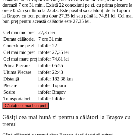
durează 7 ore 31 min.. Există 22 conexiuni pe zi, cu prima plecare la
orele 05:55 și ultima la 22:43. Este posibil să călătoriți de la Toporu
la Braşov cu tren pentru doar 27,35 lei sau până la 74,81 lei. Cel mai
bun preț pentru această călătorie este 27,35 lei.
Cel mai mic pret
27,35 lei
Durata călătoriei
7 ore 31 min.
Conexiune pe zi
infofer
22
Cel mai mic pret
infofer
27,35 lei
Cel mai mare preț
infofer
74,81 lei
Prima Plecare
infofer
05:55
Ultima Plecare
infofer
22:43
Distanţă
infofer
182,38 km
Plecare
infofer
Toporu
Sosire
infofer
Braşov
Transportatori
infofer
infofer
©
CARTO
, ©
OpenStreetMap
contributors
Căutați cel mai bun preț
Braşov
Găsiți cea mai bună zi pentru a călători la Braşov cu
trenul