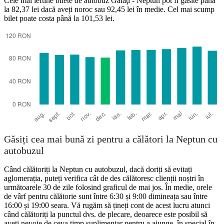
Cele mai ieftine bilete de autobuz Galaţi - Neptun pot fi găsite până
la 82,37 lei dacă aveți noroc sau 92,45 lei în medie. Cel mai scump
bilet poate costa până la 101,53 lei.
Neptun
Găsiți cea mai bună zi pentru a călători la Neptun cu
autobuzul
Când călătoriți la Neptun cu autobuzul, dacă doriți să evitați
aglomerația, puteți verifica cât de des călătoresc clienții noștri în
următoarele 30 de zile folosind graficul de mai jos. În medie, orele
de vârf pentru călătorie sunt între 6:30 și 9:00 dimineața sau între
16:00 și 19:00 seara. Vă rugăm să țineți cont de acest lucru atunci
când călătoriți la punctul dvs. de plecare, deoarece este posibil să
aveți nevoie de ceva timp suplimentar pentru a ajunge, în special în