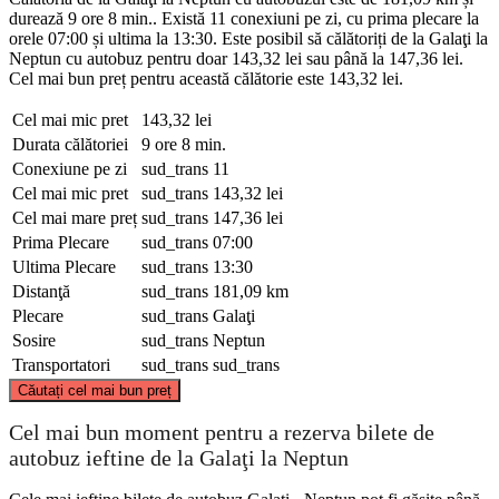
durează 9 ore 8 min.. Există 11 conexiuni pe zi, cu prima plecare la
orele 07:00 și ultima la 13:30. Este posibil să călătoriți de la Galaţi la
Neptun cu autobuz pentru doar 143,32 lei sau până la 147,36 lei.
Cel mai bun preț pentru această călătorie este 143,32 lei.
Cel mai mic pret
143,32 lei
Durata călătoriei
9 ore 8 min.
Conexiune pe zi
sud_trans
11
Cel mai mic pret
sud_trans
143,32 lei
Cel mai mare preț
sud_trans
147,36 lei
Prima Plecare
sud_trans
07:00
Ultima Plecare
sud_trans
13:30
Distanţă
sud_trans
181,09 km
Plecare
sud_trans
Galaţi
Sosire
sud_trans
Neptun
Transportatori
sud_trans
sud_trans
©
CARTO
, ©
OpenStreetMap
contributors
Căutați cel mai bun preț
Galaţi
Cel mai bun moment pentru a rezerva bilete de
autobuz ieftine de la Galaţi la Neptun