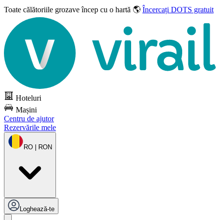
Toate călătoriile grozave
încep cu o hartă 🌎
Încercați DOTS gratuit
Hoteluri
Mașini
Centru de ajutor
Rezervările mele
RO | RON
Loghează-te