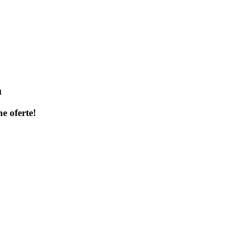
a
ne oferte!