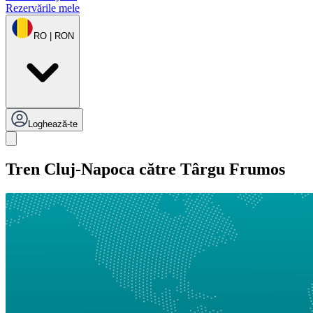
Rezervările mele
RO | RON
Loghează-te
Tren Cluj-Napoca către Târgu Frumos