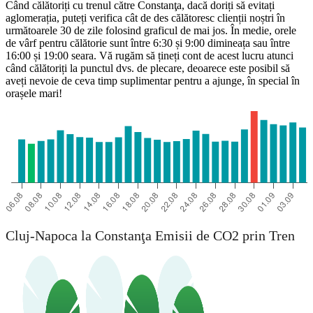
Când călătoriți cu trenul către Constanţa, dacă doriți să evitați
aglomerația, puteți verifica cât de des călătoresc clienții noștri în
următoarele 30 de zile folosind graficul de mai jos. În medie, orele
de vârf pentru călătorie sunt între 6:30 și 9:00 dimineața sau între
16:00 și 19:00 seara. Vă rugăm să țineți cont de acest lucru atunci
când călătoriți la punctul dvs. de plecare, deoarece este posibil să
aveți nevoie de ceva timp suplimentar pentru a ajunge, în special în
orașele mari!
Cluj-Napoca la Constanţa Emisii de CO2 prin Tren