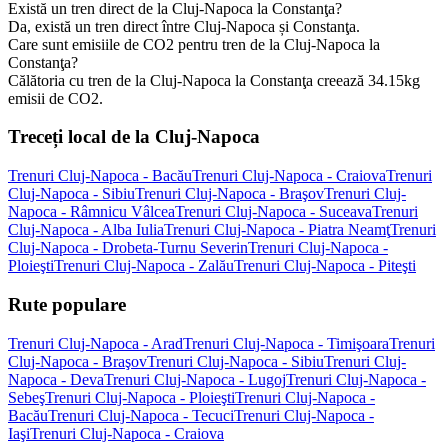
Există un tren direct de la Cluj-Napoca la Constanţa?
Da, există un tren direct între Cluj-Napoca și Constanţa.
Care sunt emisiile de CO2 pentru tren de la Cluj-Napoca la
Constanţa?
Călătoria cu tren de la Cluj-Napoca la Constanţa creează 34.15kg
emisii de CO2.
Treceți local de la Cluj-Napoca
Trenuri Cluj-Napoca - Bacău
Trenuri Cluj-Napoca - Craiova
Trenuri
Cluj-Napoca - Sibiu
Trenuri Cluj-Napoca - Braşov
Trenuri Cluj-
Napoca - Râmnicu Vâlcea
Trenuri Cluj-Napoca - Suceava
Trenuri
Cluj-Napoca - Alba Iulia
Trenuri Cluj-Napoca - Piatra Neamţ
Trenuri
Cluj-Napoca - Drobeta-Turnu Severin
Trenuri Cluj-Napoca -
Ploieşti
Trenuri Cluj-Napoca - Zalău
Trenuri Cluj-Napoca - Piteşti
Rute populare
Trenuri Cluj-Napoca - Arad
Trenuri Cluj-Napoca - Timişoara
Trenuri
Cluj-Napoca - Braşov
Trenuri Cluj-Napoca - Sibiu
Trenuri Cluj-
Napoca - Deva
Trenuri Cluj-Napoca - Lugoj
Trenuri Cluj-Napoca -
Sebeş
Trenuri Cluj-Napoca - Ploieşti
Trenuri Cluj-Napoca -
Bacău
Trenuri Cluj-Napoca - Tecuci
Trenuri Cluj-Napoca -
Iaşi
Trenuri Cluj-Napoca - Craiova