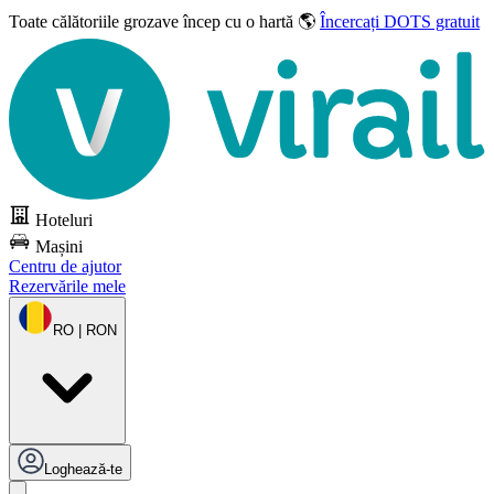
Toate călătoriile grozave
încep cu o hartă 🌎
Încercați DOTS gratuit
Hoteluri
Mașini
Centru de ajutor
Rezervările mele
RO | RON
Loghează-te