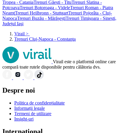
Tropea - Catania
Trenuri Găeşti - Titu
Trenuri Slatina -
Potcoava
Trenuri Botoroaga - Videle
Trenuri Roman - Piatra
Neamţ
Trenuri Heilbronn - Stuttgart
Trenuri Pojorâta - Cluj-
Napoca
Trenuri Buzău - Mărășești
Trenuri Timişoara - Sineşti,
Județul Iaşi
Virail
>
Trenuri Cluj-Napoca - Constanţa
Virail este o platformă online care
compară toate rutele disponibile pentru călătoria dvs.
Despre noi
Politica de confidențialitate
Informații legale
Termeni de utilizare
Insight-uri
Internaţional