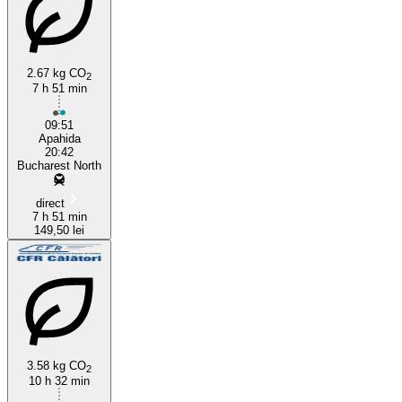
2.67 kg CO
2
7 h 51 min
Constanța
09:51
Apahida
20:42
Bucharest North
direct
7 h 51 min
149,50 lei
3.58 kg CO
2
10 h 32 min