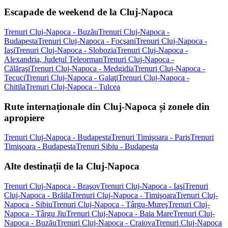
Escapade de weekend de la Cluj-Napoca
Trenuri Cluj-Napoca - Buzău
Trenuri Cluj-Napoca -
Budapesta
Trenuri Cluj-Napoca - Focşani
Trenuri Cluj-Napoca -
Iaşi
Trenuri Cluj-Napoca - Slobozia
Trenuri Cluj-Napoca -
Alexandria, Județul Teleorman
Trenuri Cluj-Napoca -
Călăraşi
Trenuri Cluj-Napoca - Medgidia
Trenuri Cluj-Napoca -
Tecuci
Trenuri Cluj-Napoca - Galaţi
Trenuri Cluj-Napoca -
Chitila
Trenuri Cluj-Napoca - Tulcea
Rute internaționale din Cluj-Napoca și zonele din
apropiere
Trenuri Cluj-Napoca - Budapesta
Trenuri Timişoara - Paris
Trenuri
Timişoara - Budapesta
Trenuri Sibiu - Budapesta
Alte destinații de la Cluj-Napoca
Trenuri Cluj-Napoca - Braşov
Trenuri Cluj-Napoca - Iaşi
Trenuri
Cluj-Napoca - Brăila
Trenuri Cluj-Napoca - Timişoara
Trenuri Cluj-
Napoca - Sibiu
Trenuri Cluj-Napoca - Târgu-Mureş
Trenuri Cluj-
Napoca - Târgu Jiu
Trenuri Cluj-Napoca - Baia Mare
Trenuri Cluj-
Napoca - Buzău
Trenuri Cluj-Napoca - Craiova
Trenuri Cluj-Napoca