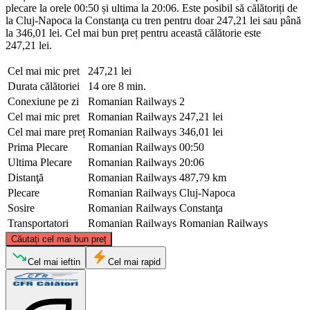
plecare la orele 00:50 și ultima la 20:06. Este posibil să călătoriți de
la Cluj-Napoca la Constanţa cu tren pentru doar 247,21 lei sau până
la 346,01 lei. Cel mai bun preț pentru această călătorie este
247,21 lei.
Cel mai mic pret
247,21 lei
Durata călătoriei
14 ore 8 min.
Conexiune pe zi
Romanian Railways
2
Cel mai mic pret
Romanian Railways
247,21 lei
Cel mai mare preț
Romanian Railways
346,01 lei
Prima Plecare
Romanian Railways
00:50
Ultima Plecare
Romanian Railways
20:06
Distanţă
Romanian Railways
487,79 km
Plecare
Romanian Railways
Cluj-Napoca
Sosire
Romanian Railways
Constanţa
Transportatori
Romanian Railways
Romanian Railways
©
CARTO
, ©
OpenStreetMap
contributors
Căutați cel mai bun preț
Cluj-Napoca
Cel mai ieftin
Cel mai rapid