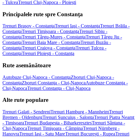
- Tulcea
Trenuri Cluj-Napoca - Ploieşti
Principalele rute spre Constanţa
Trenuri Braşov - Constanţa
Trenuri Iaşi - Constanţa
Trenuri Brăila -
Constanţa
Trenuri Timişoara - Constanţa
Trenuri Sibiu -
Constanţa
Trenuri Târgu-Mureş - Constanţa
Trenuri Târgu Jiu -
Constanţa
Trenuri Baia Mare - Constanţa
Trenuri Buzău -
Constanţa
Trenuri Craiova - Constanţa
Trenuri Tulcea -
Constanţa
Trenuri Ploieşti - Constanţa
Rute asemănătoare
Autobuze Cluj-Napoca - Constanţa
Zboruri Cluj-Napoca -
Constanţa
Zboruri Constanţa - Cluj-Napoca
Autobuze Constanţa -
Cluj-Napoca
Trenuri Constanţa - Cluj-Napoca
Alte rute populare
Trenuri Galaţi - Şendreni
Trenuri Hamburg - Mannheim
Trenuri
Bremen - Oldenburg
Trenuri Şuncuiuş - Salonta
Trenuri Piatra Neamţ
- Timişoara
Trenuri Budapesta - Biharkeresztes
Trenuri Sântana -
Cluj-Napoca
Trenuri Timişoara - Câmpina
Trenuri Nürnberg -
Hanovra
Trenuri Iaşi - Satu Mare
Trenuri București - Rupea
Trenuri