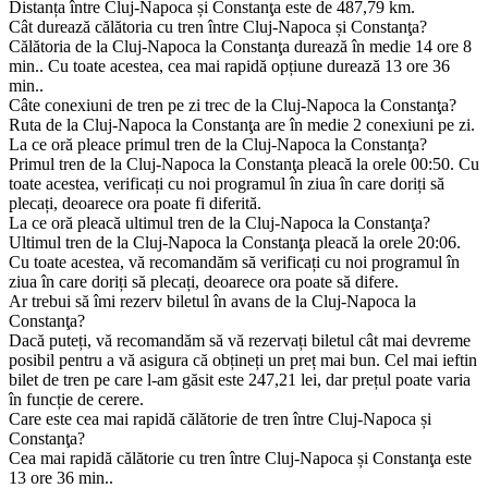
Distanța între Cluj-Napoca și Constanţa este de 487,79 km.
Cât durează călătoria cu tren între Cluj-Napoca și Constanţa?
Călătoria de la Cluj-Napoca la Constanţa durează în medie 14 ore 8
min.. Cu toate acestea, cea mai rapidă opțiune durează 13 ore 36
min..
Câte conexiuni de tren pe zi trec de la Cluj-Napoca la Constanţa?
Ruta de la Cluj-Napoca la Constanţa are în medie 2 conexiuni pe zi.
La ce oră pleace primul tren de la Cluj-Napoca la Constanţa?
Primul tren de la Cluj-Napoca la Constanţa pleacă la orele 00:50. Cu
toate acestea, verificați cu noi programul în ziua în care doriți să
plecați, deoarece ora poate fi diferită.
La ce oră pleacă ultimul tren de la Cluj-Napoca la Constanţa?
Ultimul tren de la Cluj-Napoca la Constanţa pleacă la orele 20:06.
Cu toate acestea, vă recomandăm să verificați cu noi programul în
ziua în care doriți să plecați, deoarece ora poate să difere.
Ar trebui să îmi rezerv biletul în avans de la Cluj-Napoca la
Constanţa?
Dacă puteți, vă recomandăm să vă rezervați biletul cât mai devreme
posibil pentru a vă asigura că obțineți un preț mai bun. Cel mai ieftin
bilet de tren pe care l-am găsit este 247,21 lei, dar prețul poate varia
în funcție de cerere.
Care este cea mai rapidă călătorie de tren între Cluj-Napoca și
Constanţa?
Cea mai rapidă călătorie cu tren între Cluj-Napoca și Constanţa este
13 ore 36 min..