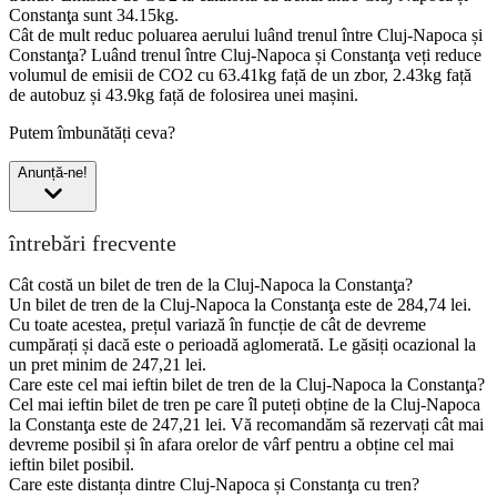
Constanţa sunt 34.15kg.
Cât de mult reduc poluarea aerului luând trenul între Cluj-Napoca și
Constanţa?
Luând trenul între Cluj-Napoca și Constanţa veți reduce
volumul de emisii de CO2 cu 63.41kg față de un zbor, 2.43kg față
de autobuz și 43.9kg față de folosirea unei mașini.
Putem îmbunătăți ceva?
Anunță-ne!
întrebări frecvente
Cât costă un bilet de tren de la Cluj-Napoca la Constanţa?
Un bilet de tren de la Cluj-Napoca la Constanţa este de 284,74 lei.
Cu toate acestea, prețul variază în funcție de cât de devreme
cumpărați și dacă este o perioadă aglomerată. Le găsiți ocazional la
un pret minim de 247,21 lei.
Care este cel mai ieftin bilet de tren de la Cluj-Napoca la Constanţa?
Cel mai ieftin bilet de tren pe care îl puteți obține de la Cluj-Napoca
la Constanţa este de 247,21 lei. Vă recomandăm să rezervați cât mai
devreme posibil și în afara orelor de vârf pentru a obține cel mai
ieftin bilet posibil.
Care este distanța dintre Cluj-Napoca și Constanţa cu tren?