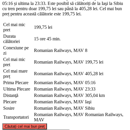
05:16 și ultima la 23:33. Este posibil să călătoriți de la Iaşi la Sibiu
cu tren pentru doar 199,75 lei sau până la 405,28 lei. Cel mai bun
preț pentru această călătorie este 199,75 lei.
Cel mai mic
199,75 lei
pret
Durata
15 ore 45 min.
călătoriei
Conexiune pe
Romanian Railways, MAV
8
zi
Cel mai mic
Romanian Railways, MAV
199,75 lei
pret
Cel mai mare
Romanian Railways, MAV
405,28 lei
preț
Prima Plecare
Romanian Railways, MAV
05:16
Ultima Plecare
Romanian Railways, MAV
23:33
Distanţă
Romanian Railways, MAV
305,04 km
Plecare
Romanian Railways, MAV
Iaşi
Sosire
Romanian Railways, MAV
Sibiu
Romanian Railways, MAV
Romanian Railways,
Transportatori
MAV
©
CARTO
, ©
OpenStreetMap
contributors
Căutați cel mai bun preț