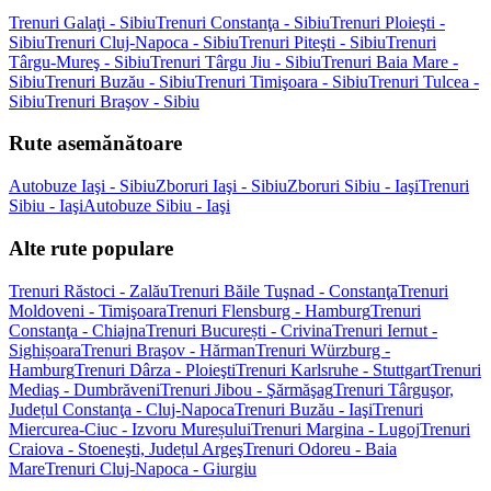
Trenuri Galaţi - Sibiu
Trenuri Constanţa - Sibiu
Trenuri Ploieşti -
Sibiu
Trenuri Cluj-Napoca - Sibiu
Trenuri Piteşti - Sibiu
Trenuri
Târgu-Mureş - Sibiu
Trenuri Târgu Jiu - Sibiu
Trenuri Baia Mare -
Sibiu
Trenuri Buzău - Sibiu
Trenuri Timişoara - Sibiu
Trenuri Tulcea -
Sibiu
Trenuri Braşov - Sibiu
Rute asemănătoare
Autobuze Iaşi - Sibiu
Zboruri Iaşi - Sibiu
Zboruri Sibiu - Iaşi
Trenuri
Sibiu - Iaşi
Autobuze Sibiu - Iaşi
Alte rute populare
Trenuri Răstoci - Zalău
Trenuri Băile Tuşnad - Constanţa
Trenuri
Moldoveni - Timişoara
Trenuri Flensburg - Hamburg
Trenuri
Constanţa - Chiajna
Trenuri București - Crivina
Trenuri Iernut -
Sighișoara
Trenuri Braşov - Hărman
Trenuri Würzburg -
Hamburg
Trenuri Dârza - Ploieşti
Trenuri Karlsruhe - Stuttgart
Trenuri
Mediaş - Dumbrăveni
Trenuri Jibou - Şărmăşag
Trenuri Târguşor,
Județul Constanţa - Cluj-Napoca
Trenuri Buzău - Iaşi
Trenuri
Miercurea-Ciuc - Izvoru Mureșului
Trenuri Margina - Lugoj
Trenuri
Craiova - Stoeneşti, Județul Argeş
Trenuri Odoreu - Baia
Mare
Trenuri Cluj-Napoca - Giurgiu