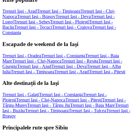
Trenuri Iaşi - Arad
Trenuri Iaşi - Timişoara
Trenuri Iaşi - Cluj-
Napoca
Trenuri Iaşi - Braşov
Trenuri Iaşi - Deva
Trenuri Iaşi -
Lugoj
Trenuri Iaşi - Sebeş
Trenuri Iaşi - Ploieşti
Trenuri Iaşi -
Bacău
Trenuri Iaşi - Tecuci
Trenuri Iaşi - Craiova
Trenuri Iaşi -
Constanţa
Escapade de weekend de la Iaşi
Trenuri Iaşi - Oradea
Trenuri Iaşi - Constanţa
Trenuri Iaşi - Baia
Mare
Trenuri Iaşi - Cluj-Napoca
Trenuri Iaşi - Reşiţa
Trenuri Iaşi -
Giurgiu
Trenuri Iaşi - Aiud
Trenuri Iaşi - Deva
Trenuri Iaşi - Alba
Iulia
Trenuri Iaşi - Timişoara
Trenuri Iaşi - Arad
Trenuri Iaşi - Piteşti
Alte destinații de la Iaşi
Trenuri Iaşi - Galaţi
Trenuri Iaşi - Constanţa
Trenuri Iaşi -
Ploieşti
Trenuri Iaşi - Cluj-Napoca
Trenuri Iaşi - Piteşti
Trenuri Iaşi -
Târgu-Mureş
Trenuri Iaşi - Târgu Jiu
Trenuri Iaşi - Baia Mare
Trenuri
Iaşi - Buzău
Trenuri Iaşi - Timişoara
Trenuri Iaşi - Tulcea
Trenuri Iaşi -
Braşov
Principalele rute spre Sibiu