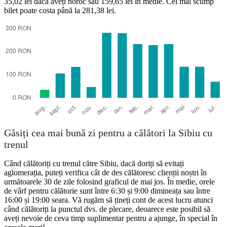
35,02 lei dacă aveți noroc sau 159,65 lei în medie. Cel mai scump
bilet poate costa până la 281,38 lei.
Găsiți cea mai bună zi pentru a călători la Sibiu cu
trenul
Când călătoriți cu trenul către Sibiu, dacă doriți să evitați
aglomerația, puteți verifica cât de des călătoresc clienții noștri în
următoarele 30 de zile folosind graficul de mai jos. În medie, orele
de vârf pentru călătorie sunt între 6:30 și 9:00 dimineața sau între
16:00 și 19:00 seara. Vă rugăm să țineți cont de acest lucru atunci
când călătoriți la punctul dvs. de plecare, deoarece este posibil să
aveți nevoie de ceva timp suplimentar pentru a ajunge, în special în