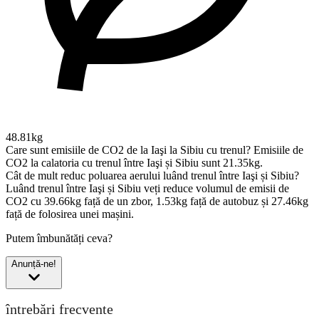
48.81kg
Care sunt emisiile de CO2 de la Iaşi la Sibiu cu trenul?
Emisiile de
CO2 la calatoria cu trenul între Iaşi și Sibiu sunt 21.35kg.
Cât de mult reduc poluarea aerului luând trenul între Iaşi și Sibiu?
Luând trenul între Iaşi și Sibiu veți reduce volumul de emisii de
CO2 cu 39.66kg față de un zbor, 1.53kg față de autobuz și 27.46kg
față de folosirea unei mașini.
Putem îmbunătăți ceva?
Anunță-ne!
întrebări frecvente