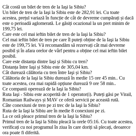
Cât costă un bilet de tren de la Iaşi la Sibiu?
Un bilet de tren de la Iaşi la Sibiu este de 282,91 lei. Cu toate
acestea, prețul variază în funcție de cât de devreme cumpărați și dacă
este o perioadă aglomerată. Le găsiți ocazional la un pret minim de
199,75 lei.
Care este cel mai ieftin bilet de tren de la Iaşi la Sibiu?
Cel mai ieftin bilet de tren pe care îl puteți obține de la Iaşi la Sibiu
este de 199,75 lei. Vă recomandăm să rezervați cât mai devreme
posibil și în afara orelor de vârf pentru a obține cel mai ieftin bilet
posibil.
Care este distanța dintre Iaşi și Sibiu cu tren?
Distanța între Iaşi și Sibiu este de 305,04 km.
Cât durează călătoria cu tren între Iaşi și Sibiu?
Călătoria de la Iaşi la Sibiu durează în medie 15 ore 45 min.. Cu
toate acestea, cea mai rapidă opțiune durează 9 ore 58 min..
Ce companii operează de la Iaşi la Sibiu?
Ruta Iaşi - Sibiu este acoperită de 1 operator(i). Puteți găsi pe Virail,
Romanian Railways și MAV ce oferă servicii pe această rută.
Câte conexiuni de tren pe zi trec de la Iaşi la Sibiu?
Ruta de la Iaşi la Sibiu are în medie 8 conexiuni pe zi.
La ce oră pleace primul tren de la Iaşi la Sibiu?
Primul tren de la Iaşi la Sibiu pleacă la orele 05:16. Cu toate acestea,
verificați cu noi programul în ziua în care doriți să plecați, deoarece
ora poate fi diferită.