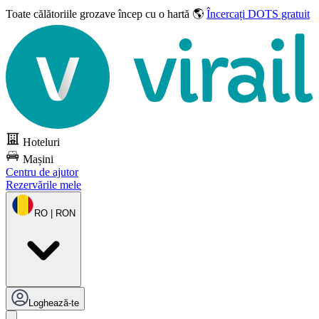
Toate călătoriile grozave
încep cu o hartă 🌎
Încercați DOTS gratuit
Hoteluri
Mașini
Centru de ajutor
Rezervările mele
RO | RON
Loghează-te