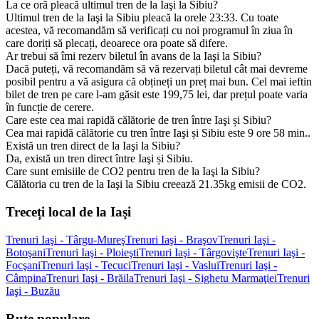
La ce oră pleacă ultimul tren de la Iaşi la Sibiu?
Ultimul tren de la Iaşi la Sibiu pleacă la orele 23:33. Cu toate
acestea, vă recomandăm să verificați cu noi programul în ziua în
care doriți să plecați, deoarece ora poate să difere.
Ar trebui să îmi rezerv biletul în avans de la Iaşi la Sibiu?
Dacă puteți, vă recomandăm să vă rezervați biletul cât mai devreme
posibil pentru a vă asigura că obțineți un preț mai bun. Cel mai ieftin
bilet de tren pe care l-am găsit este 199,75 lei, dar prețul poate varia
în funcție de cerere.
Care este cea mai rapidă călătorie de tren între Iaşi și Sibiu?
Cea mai rapidă călătorie cu tren între Iaşi și Sibiu este 9 ore 58 min..
Există un tren direct de la Iaşi la Sibiu?
Da, există un tren direct între Iaşi și Sibiu.
Care sunt emisiile de CO2 pentru tren de la Iaşi la Sibiu?
Călătoria cu tren de la Iaşi la Sibiu creează 21.35kg emisii de CO2.
Treceți local de la Iaşi
Trenuri Iaşi - Târgu-Mureş
Trenuri Iaşi - Braşov
Trenuri Iaşi -
Botoşani
Trenuri Iaşi - Ploieşti
Trenuri Iaşi - Târgovişte
Trenuri Iaşi -
Focşani
Trenuri Iaşi - Tecuci
Trenuri Iaşi - Vaslui
Trenuri Iaşi -
Câmpina
Trenuri Iaşi - Brăila
Trenuri Iaşi - Sighetu Marmaţiei
Trenuri
Iaşi - Buzău
Rute populare