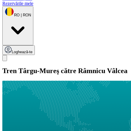
Rezervările mele
RO | RON
Loghează-te
Tren Târgu-Mureş către Râmnicu Vâlcea