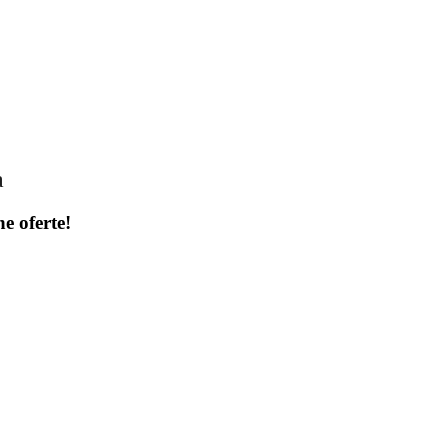
a
ne oferte!