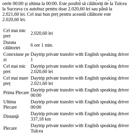
orele 00:00 și ultima la 00:00. Este posibil să călătoriți de la Tulcea
la Suceava cu autobuz pentru doar 2.020,60 lei sau până la
2.021,60 lei. Cel mai bun preț pentru această călătorie este
2.020,60 lei.
Cel mai mic
2.020,60 lei
pret
Durata
6 ore 1 min.
călătoriei
Conexiune pe
Daytrip private transfer with English speaking driver
zi
1
Cel mai mic
Daytrip private transfer with English speaking driver
pret
2.020,60 lei
Cel mai mare
Daytrip private transfer with English speaking driver
preț
2.021,60 lei
Daytrip private transfer with English speaking driver
Prima Plecare
00:00
Ultima
Daytrip private transfer with English speaking driver
Plecare
00:00
Daytrip private transfer with English speaking driver
Distanţă
337,18 km
Daytrip private transfer with English speaking driver
Plecare
Tulcea