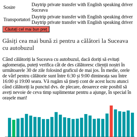
Daytrip private transfer with English speaking driver
Sosire
Suceava
Daytrip private transfer with English speaking driver
Transportatori
Daytrip private transfer with English speaking driver
©
CARTO
, ©
OpenStreetMap
contributors
Căutați cel mai bun preț
Suceava
Găsiți cea mai bună zi pentru a călători la Suceava
cu autobuzul
Când călătoriți la Suceava cu autobuzul, dacă doriți să evitați
aglomerația, puteți verifica cât de des călătoresc clienții noștri în
următoarele 30 de zile folosind graficul de mai jos. În medie, orele
de vârf pentru călătorie sunt între 6:30 și 9:00 dimineața sau între
16:00 și 19:00 seara. Vă rugăm să țineți cont de acest lucru atunci
când călătoriți la punctul dvs. de plecare, deoarece este posibil să
aveți nevoie de ceva timp suplimentar pentru a ajunge, în special în
orașele mari!
Tulcea