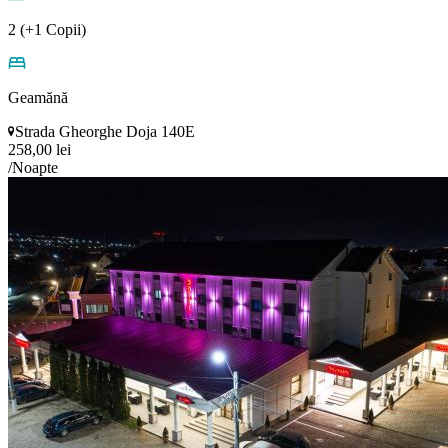
2 (+1 Copii)
Geamănă
Strada Gheorghe Doja 140E
258,00 lei
/Noapte