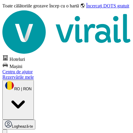
Toate călătoriile grozave
încep cu o hartă 🌎
Încercați DOTS gratuit
Hoteluri
Mașini
Centru de ajutor
Rezervările mele
RO | RON
Loghează-te