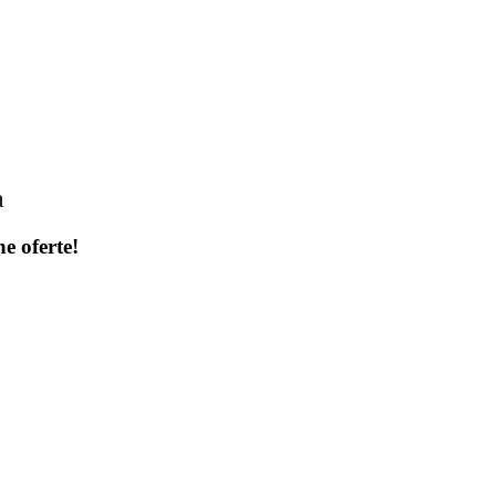
a
ne oferte!