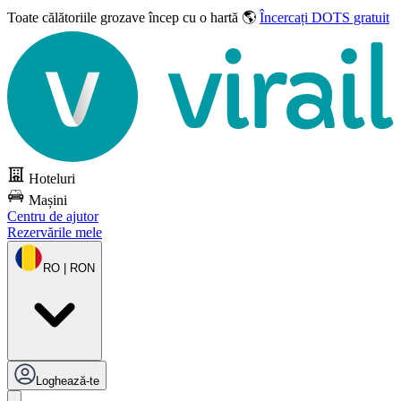
Toate călătoriile grozave
încep cu o hartă 🌎
Încercați DOTS gratuit
Hoteluri
Mașini
Centru de ajutor
Rezervările mele
RO | RON
Loghează-te