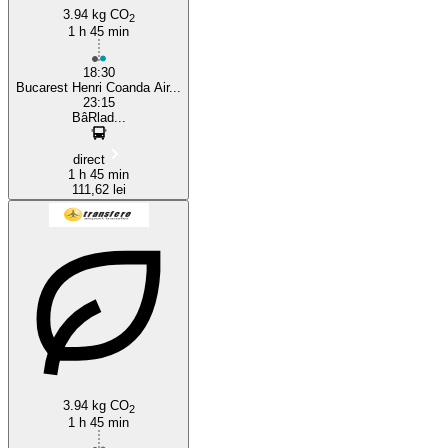
3.94 kg CO
2
1 h 45 min
18:30
Bucarest Henri Coanda Air...
23:15
BâRlad...
direct
1 h 45 min
111,62 lei
3.94 kg CO
2
1 h 45 min