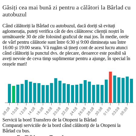
Găsiți cea mai bună zi pentru a călători la Bârlad cu
autobuzul
Când călătoriți la Bârlad cu autobuzul, dacă doriți să evitați
aglomerația, puteți verifica cât de des călătoresc clienții noștri în
următoarele 30 de zile folosind graficul de mai jos. În medie, orele
de vârf pentru călătorie sunt între 6:30 și 9:00 dimineața sau între
16:00 și 19:00 seara. Vă rugăm să țineți cont de acest lucru atunci
când călătoriți la punctul dvs. de plecare, deoarece este posibil să
aveți nevoie de ceva timp suplimentar pentru a ajunge, în special în
orașele mari!
Servicii la bord Transfero de la Otopeni la Bârlad
Comparați serviciile de la bord când călătoriți de la Otopeni la
Bârlad cu bus.