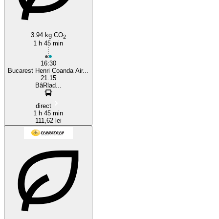
3.94 kg CO
2
1 h 45 min
16:30
Bucarest Henri Coanda Air...
21:15
BâRlad...
direct
1 h 45 min
111,62 lei