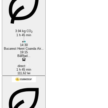
Otopeni
3.94 kg CO
2
1 h 45 min
14:30
Bucarest Henri Coanda Air...
19:15
BâRlad...
direct
1 h 45 min
111,62 lei