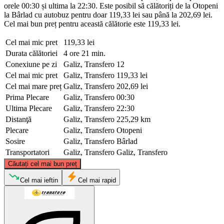
orele 00:30 și ultima la 22:30. Este posibil să călătoriți de la Otopeni
la Bârlad cu autobuz pentru doar 119,33 lei sau până la 202,69 lei.
Cel mai bun preț pentru această călătorie este 119,33 lei.
Cel mai mic pret
119,33 lei
Durata călătoriei
4 ore 21 min.
Conexiune pe zi
Galiz, Transfero
12
Cel mai mic pret
Galiz, Transfero
119,33 lei
Cel mai mare preț
Galiz, Transfero
202,69 lei
Prima Plecare
Galiz, Transfero
00:30
Ultima Plecare
Galiz, Transfero
22:30
Distanţă
Galiz, Transfero
225,29 km
Plecare
Galiz, Transfero
Otopeni
Sosire
Galiz, Transfero
Bârlad
Transportatori
Galiz, Transfero
Galiz, Transfero
©
CARTO
, ©
OpenStreetMap
contributors
Căutați cel mai bun preț
Bârlad
Cel mai ieftin
Cel mai rapid