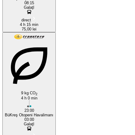
08:15
GalaţI
direct
4 h 15 min
75,00 lei
9 kg CO
2
4 h 0 min
23:00
BüKreş Otopeni Havalimanı
03:00
GalaţI