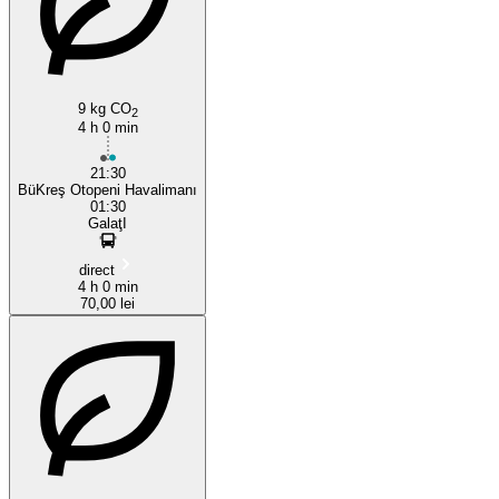
9 kg CO
2
Otopeni
4 h 0 min
21:30
BüKreş Otopeni Havalimanı
01:30
GalaţI
direct
4 h 0 min
70,00 lei