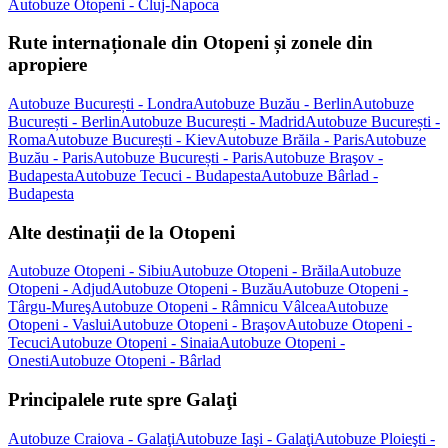
Autobuze Otopeni - Cluj-Napoca
Rute internaționale din Otopeni și zonele din
apropiere
Autobuze București - Londra
Autobuze Buzău - Berlin
Autobuze
București - Berlin
Autobuze București - Madrid
Autobuze București -
Roma
Autobuze București - Kiev
Autobuze Brăila - Paris
Autobuze
Buzău - Paris
Autobuze București - Paris
Autobuze Braşov -
Budapesta
Autobuze Tecuci - Budapesta
Autobuze Bârlad -
Budapesta
Alte destinații de la Otopeni
Autobuze Otopeni - Sibiu
Autobuze Otopeni - Brăila
Autobuze
Otopeni - Adjud
Autobuze Otopeni - Buzău
Autobuze Otopeni -
Târgu-Mureş
Autobuze Otopeni - Râmnicu Vâlcea
Autobuze
Otopeni - Vaslui
Autobuze Otopeni - Braşov
Autobuze Otopeni -
Tecuci
Autobuze Otopeni - Sinaia
Autobuze Otopeni -
Onesti
Autobuze Otopeni - Bârlad
Principalele rute spre Galaţi
Autobuze Craiova - Galaţi
Autobuze Iaşi - Galaţi
Autobuze Ploieşti -