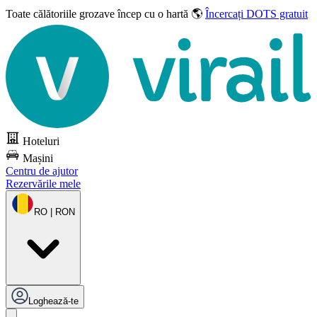
Toate călătoriile grozave
încep cu o hartă 🌎
Încercați DOTS gratuit
Hoteluri
Mașini
Centru de ajutor
Rezervările mele
RO | RON
Loghează-te