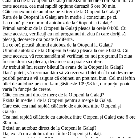
Călătoria de la Otopeni la Galaţi durează în medie 6 ore 30 min.. Cu
toate acestea, cea mai rapidă opțiune durează 6 ore 30 min..
Câte conexiuni de autobuz pe zi trec de la Otopeni la Galaţi?
Ruta de la Otopeni la Galaţi are în medie 1 conexiuni pe zi.
La ce oră pleace primul autobuz de la Otopeni la Galaţi?
Primul autobuz de la Otopeni la Galaţi pleacă la orele 04:00. Cu
toate acestea, verificați cu noi programul în ziua în care doriți să
plecați, deoarece ora poate fi diferită.
La ce oră pleacă ultimul autobuz de la Otopeni la Galaţi?
Ultimul autobuz de la Otopeni la Galaţi pleacă la orele 04:00. Cu
toate acestea, vă recomandăm să verificați cu noi programul în ziua
în care doriți să plecați, deoarece ora poate să difere.
Ar trebui să îmi rezerv biletul în avans de la Otopeni la Galaţi?
Dacă puteți, vă recomandăm să vă rezervați biletul cât mai devreme
posibil pentru a vă asigura că obțineți un preț mai bun. Cel mai ieftin
bilet de autobuz pe care l-am găsit este 109,98 lei, dar prețul poate
varia în funcție de cerere.
Câte conexiuni directe merg de la Otopeni la Galaţi?
Există în medie 1 de la Otopeni pentru a merge la Galaţi.
Care este cea mai rapidă călătorie de autobuz între Otopeni și
Galaţi?
Cea mai rapidă călătorie cu autobuz între Otopeni și Galaţi este 6 ore
30 min..
Există un autobuz direct de la Otopeni la Galaţi?
Da, există un autobuz direct între Otopeni și Galaţi.