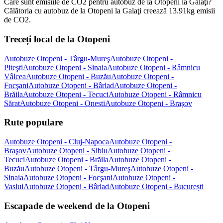
Care sunt emisiile de CO2 pentru autobuz de la Otopeni la Galaţi?
Călătoria cu autobuz de la Otopeni la Galaţi creează 13.91kg emisii
de CO2.
Treceți local de la Otopeni
Autobuze Otopeni - Târgu-Mureş
Autobuze Otopeni -
Piteşti
Autobuze Otopeni - Sinaia
Autobuze Otopeni - Râmnicu
Vâlcea
Autobuze Otopeni - Buzău
Autobuze Otopeni -
Focşani
Autobuze Otopeni - Bârlad
Autobuze Otopeni -
Brăila
Autobuze Otopeni - Tecuci
Autobuze Otopeni - Râmnicu
Sărat
Autobuze Otopeni - Onesti
Autobuze Otopeni - Braşov
Rute populare
Autobuze Otopeni - Cluj-Napoca
Autobuze Otopeni -
Braşov
Autobuze Otopeni - Sibiu
Autobuze Otopeni -
Tecuci
Autobuze Otopeni - Brăila
Autobuze Otopeni -
Buzău
Autobuze Otopeni - Târgu-Mureş
Autobuze Otopeni -
Sinaia
Autobuze Otopeni - Focşani
Autobuze Otopeni -
Vaslui
Autobuze Otopeni - Bârlad
Autobuze Otopeni - București
Escapade de weekend de la Otopeni