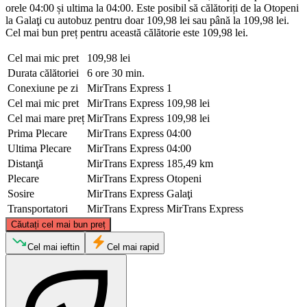
orele 04:00 și ultima la 04:00. Este posibil să călătoriți de la Otopeni
la Galaţi cu autobuz pentru doar 109,98 lei sau până la 109,98 lei.
Cel mai bun preț pentru această călătorie este 109,98 lei.
Cel mai mic pret
109,98 lei
Durata călătoriei
6 ore 30 min.
Conexiune pe zi
MirTrans Express
1
Cel mai mic pret
MirTrans Express
109,98 lei
Cel mai mare preț
MirTrans Express
109,98 lei
Prima Plecare
MirTrans Express
04:00
Ultima Plecare
MirTrans Express
04:00
Distanţă
MirTrans Express
185,49 km
Plecare
MirTrans Express
Otopeni
Sosire
MirTrans Express
Galaţi
Transportatori
MirTrans Express
MirTrans Express
©
CARTO
, ©
OpenStreetMap
contributors
Căutați cel mai bun preț
Galaţi
Cel mai ieftin
Cel mai rapid