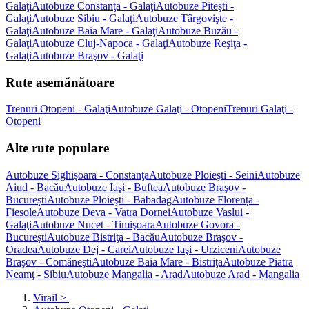
Galaţi
Autobuze Constanţa - Galaţi
Autobuze Piteşti -
Galaţi
Autobuze Sibiu - Galaţi
Autobuze Târgovişte -
Galaţi
Autobuze Baia Mare - Galaţi
Autobuze Buzău -
Galaţi
Autobuze Cluj-Napoca - Galaţi
Autobuze Reşiţa -
Galaţi
Autobuze Braşov - Galaţi
Rute asemănătoare
Trenuri Otopeni - Galaţi
Autobuze Galaţi - Otopeni
Trenuri Galaţi -
Otopeni
Alte rute populare
Autobuze Sighișoara - Constanţa
Autobuze Ploieşti - Seini
Autobuze
Aiud - Bacău
Autobuze Iaşi - Buftea
Autobuze Braşov -
București
Autobuze Ploieşti - Babadag
Autobuze Florența -
Fiesole
Autobuze Deva - Vatra Dornei
Autobuze Vaslui -
Galaţi
Autobuze Nucet - Timişoara
Autobuze Govora -
București
Autobuze Bistriţa - Bacău
Autobuze Braşov -
Oradea
Autobuze Dej - Carei
Autobuze Iaşi - Urziceni
Autobuze
Braşov - Comăneşti
Autobuze Baia Mare - Bistriţa
Autobuze Piatra
Neamţ - Sibiu
Autobuze Mangalia - Arad
Autobuze Arad - Mangalia
Virail
>