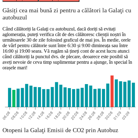
Găsiți cea mai bună zi pentru a călători la Galaţi cu
autobuzul
Când călătoriți la Galaţi cu autobuzul, dacă doriți să evitați
aglomerația, puteți verifica cât de des călătoresc clienții noștri în
următoarele 30 de zile folosind graficul de mai jos. În medie, orele
de vârf pentru călătorie sunt între 6:30 și 9:00 dimineața sau între
16:00 și 19:00 seara. Vă rugăm să țineți cont de acest lucru atunci
când călătoriți la punctul dvs. de plecare, deoarece este posibil să
aveți nevoie de ceva timp suplimentar pentru a ajunge, în special în
orașele mari!
Otopeni la Galaţi Emisii de CO2 prin Autobuz