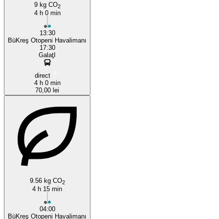
9 kg CO
2
4 h 0 min
13:30
BüKreş Otopeni Havalimanı
17:30
GalaţI
direct
4 h 0 min
70,00 lei
9.56 kg CO
2
4 h 15 min
04:00
BüKreş Otopeni Havalimanı