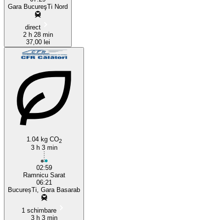
Gara BucureşTi Nord
direct
2 h 28 min
37,00 lei
1.04 kg CO
2
3 h 3 min
02:59
Ramnicu Sarat
06:21
BucureșTi, Gara Basarab
1 schimbare
3 h 3 min