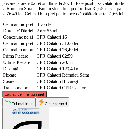
plecare la orele 02:59 și ultima la 20:18. Este posibil să călătoriți de
la Râmnicu Sărat la București cu tren pentru doar 31,66 lei sau până
la 76,49 lei. Cel mai bun preț pentru această călătorie este 31,66 lei.
Cel mai mic pret
31,66 lei
Durata călătoriei
2 ore 55 min.
Conexiune pe zi
CFR Calatori
16
Cel mai mic pret
CFR Calatori
31,66 lei
Cel mai mare preț
CFR Calatori
76,49 lei
Prima Plecare
CFR Calatori
02:59
Ultima Plecare
CFR Calatori
20:18
Distanţă
CFR Calatori
129,4 km
Plecare
CFR Calatori
Râmnicu Sărat
Sosire
CFR Calatori
București
Transportatori
CFR Calatori
CFR Calatori
©
CARTO
, ©
OpenStreetMap
contributors
Căutați cel mai bun preț
Râmnicu Sărat
Cel mai ieftin
Cel mai rapid