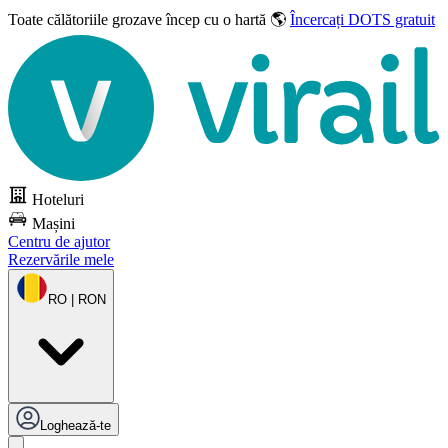
Toate călătoriile grozave
încep cu o hartă 🌎
Încercați DOTS gratuit
Hoteluri
Mașini
Centru de ajutor
Rezervările mele
RO | RON
Loghează-te