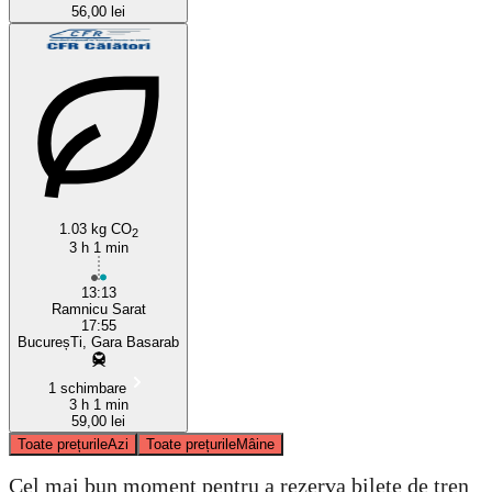
56,00 lei
1.03 kg CO
2
3 h 1 min
13:13
Ramnicu Sarat
17:55
BucureșTi, Gara Basarab
1 schimbare
3 h 1 min
59,00 lei
Toate prețurile
Azi
Toate prețurile
Mâine
Cel mai bun moment pentru a rezerva bilete de tren