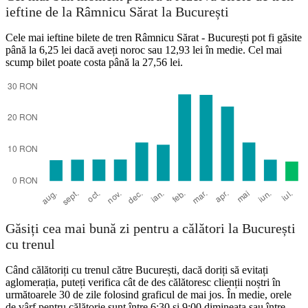
ieftine de la Râmnicu Sărat la București
Cele mai ieftine bilete de tren Râmnicu Sărat - București pot fi găsite
până la 6,25 lei dacă aveți noroc sau 12,93 lei în medie. Cel mai
scump bilet poate costa până la 27,56 lei.
Găsiți cea mai bună zi pentru a călători la București
cu trenul
Când călătoriți cu trenul către București, dacă doriți să evitați
aglomerația, puteți verifica cât de des călătoresc clienții noștri în
următoarele 30 de zile folosind graficul de mai jos. În medie, orele
de vârf pentru călătorie sunt între 6:30 și 9:00 dimineața sau între