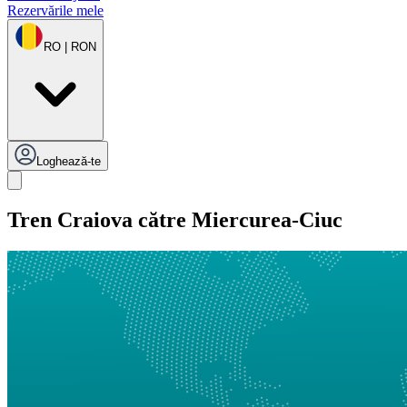
Rezervările mele
RO | RON
Loghează-te
Tren Craiova către Miercurea-Ciuc