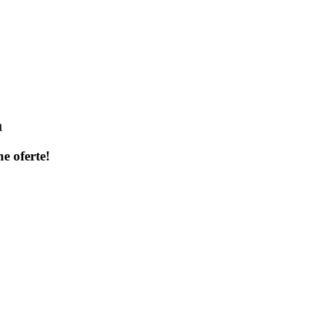
a
ne oferte!