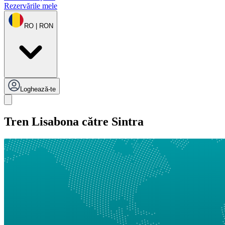
Rezervările mele
RO | RON
Loghează-te
Tren Lisabona către Sintra