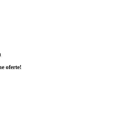
a
ne oferte!