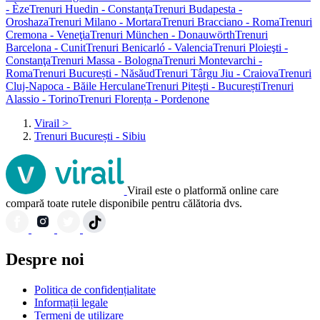
- Èze
Trenuri Huedin - Constanţa
Trenuri Budapesta -
Oroshaza
Trenuri Milano - Mortara
Trenuri Bracciano - Roma
Trenuri
Cremona - Veneţia
Trenuri München - Donauwörth
Trenuri
Barcelona - Cunit
Trenuri Benicarló - Valencia
Trenuri Ploieşti -
Constanţa
Trenuri Massa - Bologna
Trenuri Montevarchi -
Roma
Trenuri București - Năsăud
Trenuri Târgu Jiu - Craiova
Trenuri
Cluj-Napoca - Băile Herculane
Trenuri Piteşti - București
Trenuri
Alassio - Torino
Trenuri Florența - Pordenone
Virail
>
Trenuri București - Sibiu
Virail este o platformă online care
compară toate rutele disponibile pentru călătoria dvs.
Despre noi
Politica de confidențialitate
Informații legale
Termeni de utilizare