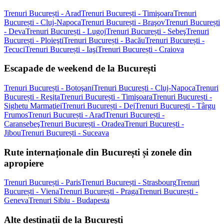
Trenuri București - Arad
Trenuri București - Timişoara
Trenuri
București - Cluj-Napoca
Trenuri București - Braşov
Trenuri București
- Deva
Trenuri București - Lugoj
Trenuri București - Sebeş
Trenuri
București - Ploieşti
Trenuri București - Bacău
Trenuri București -
Tecuci
Trenuri București - Iaşi
Trenuri București - Craiova
Escapade de weekend de la București
Trenuri București - Botoşani
Trenuri București - Cluj-Napoca
Trenuri
București - Reşiţa
Trenuri București - Timişoara
Trenuri București -
Sighetu Marmaţiei
Trenuri București - Dej
Trenuri București - Târgu
Frumos
Trenuri București - Arad
Trenuri București -
Caransebeş
Trenuri București - Oradea
Trenuri București -
Jibou
Trenuri București - Suceava
Rute internaționale din București și zonele din
apropiere
Trenuri București - Paris
Trenuri București - Strasbourg
Trenuri
București - Viena
Trenuri București - Praga
Trenuri București -
Geneva
Trenuri Sibiu - Budapesta
Alte destinații de la București