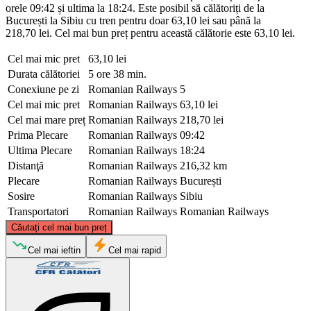
orele 09:42 și ultima la 18:24. Este posibil să călătoriți de la
București la Sibiu cu tren pentru doar 63,10 lei sau până la
218,70 lei. Cel mai bun preț pentru această călătorie este 63,10 lei.
Cel mai mic pret
63,10 lei
Durata călătoriei
5 ore 38 min.
Conexiune pe zi
Romanian Railways
5
Cel mai mic pret
Romanian Railways
63,10 lei
Cel mai mare preț
Romanian Railways
218,70 lei
Prima Plecare
Romanian Railways
09:42
Ultima Plecare
Romanian Railways
18:24
Distanţă
Romanian Railways
216,32 km
Plecare
Romanian Railways
București
Sosire
Romanian Railways
Sibiu
Transportatori
Romanian Railways
Romanian Railways
©
CARTO
, ©
OpenStreetMap
contributors
Căutați cel mai bun preț
Sibiu
Cel mai ieftin
Cel mai rapid