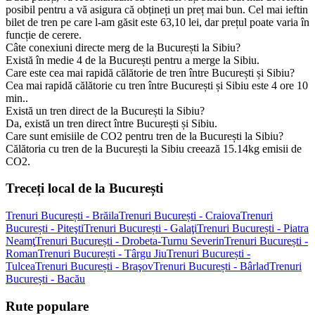
posibil pentru a vă asigura că obțineți un preț mai bun. Cel mai ieftin
bilet de tren pe care l-am găsit este 63,10 lei, dar prețul poate varia în
funcție de cerere.
Câte conexiuni directe merg de la București la Sibiu?
Există în medie 4 de la București pentru a merge la Sibiu.
Care este cea mai rapidă călătorie de tren între București și Sibiu?
Cea mai rapidă călătorie cu tren între București și Sibiu este 4 ore 10
min..
Există un tren direct de la București la Sibiu?
Da, există un tren direct între București și Sibiu.
Care sunt emisiile de CO2 pentru tren de la București la Sibiu?
Călătoria cu tren de la București la Sibiu creează 15.14kg emisii de
CO2.
Treceți local de la București
Trenuri București - Brăila
Trenuri București - Craiova
Trenuri
București - Piteşti
Trenuri București - Galaţi
Trenuri București - Piatra
Neamţ
Trenuri București - Drobeta-Turnu Severin
Trenuri București -
Roman
Trenuri București - Târgu Jiu
Trenuri București -
Tulcea
Trenuri București - Braşov
Trenuri București - Bârlad
Trenuri
București - Bacău
Rute populare