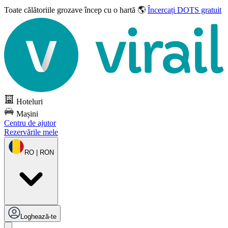
Toate călătoriile grozave
încep cu o hartă 🌎
Încercați DOTS gratuit
Hoteluri
Mașini
Centru de ajutor
Rezervările mele
RO | RON
Loghează-te