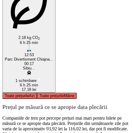
Bucharest
2.18 kg CO
2
6 h 25 min
12:53
Parc Divertisment Chiajna...
00:17
Sibiu...
1 schimbare
6 h 25 min
17,18 lei
Toate prețurile
Azi
Toate prețurile
Mâine
Prețul pe măsură ce se apropie data plecării
Companiile de tren pot percepe prețuri mai mari pentru bilete pe
măsură ce se apropie data plecării. Prețurile din următoarele zile pot
varia de la aproximativ 93,92 lei la 116,02 lei, dar pot fi modificate.