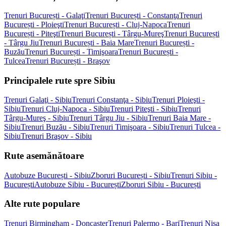
Trenuri București - Galaţi
Trenuri București - Constanţa
Trenuri
București - Ploieşti
Trenuri București - Cluj-Napoca
Trenuri
București - Piteşti
Trenuri București - Târgu-Mureş
Trenuri București
- Târgu Jiu
Trenuri București - Baia Mare
Trenuri București -
Buzău
Trenuri București - Timişoara
Trenuri București -
Tulcea
Trenuri București - Braşov
Principalele rute spre Sibiu
Trenuri Galaţi - Sibiu
Trenuri Constanţa - Sibiu
Trenuri Ploieşti -
Sibiu
Trenuri Cluj-Napoca - Sibiu
Trenuri Piteşti - Sibiu
Trenuri
Târgu-Mureş - Sibiu
Trenuri Târgu Jiu - Sibiu
Trenuri Baia Mare -
Sibiu
Trenuri Buzău - Sibiu
Trenuri Timişoara - Sibiu
Trenuri Tulcea -
Sibiu
Trenuri Braşov - Sibiu
Rute asemănătoare
Autobuze București - Sibiu
Zboruri București - Sibiu
Trenuri Sibiu -
București
Autobuze Sibiu - București
Zboruri Sibiu - București
Alte rute populare
Trenuri Birmingham - Doncaster
Trenuri Palermo - Bari
Trenuri Nisa