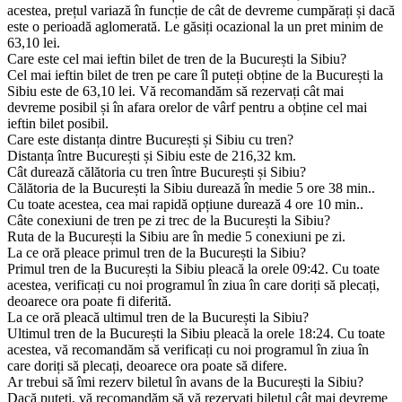
acestea, prețul variază în funcție de cât de devreme cumpărați și dacă
este o perioadă aglomerată. Le găsiți ocazional la un pret minim de
63,10 lei.
Care este cel mai ieftin bilet de tren de la București la Sibiu?
Cel mai ieftin bilet de tren pe care îl puteți obține de la București la
Sibiu este de 63,10 lei. Vă recomandăm să rezervați cât mai
devreme posibil și în afara orelor de vârf pentru a obține cel mai
ieftin bilet posibil.
Care este distanța dintre București și Sibiu cu tren?
Distanța între București și Sibiu este de 216,32 km.
Cât durează călătoria cu tren între București și Sibiu?
Călătoria de la București la Sibiu durează în medie 5 ore 38 min..
Cu toate acestea, cea mai rapidă opțiune durează 4 ore 10 min..
Câte conexiuni de tren pe zi trec de la București la Sibiu?
Ruta de la București la Sibiu are în medie 5 conexiuni pe zi.
La ce oră pleace primul tren de la București la Sibiu?
Primul tren de la București la Sibiu pleacă la orele 09:42. Cu toate
acestea, verificați cu noi programul în ziua în care doriți să plecați,
deoarece ora poate fi diferită.
La ce oră pleacă ultimul tren de la București la Sibiu?
Ultimul tren de la București la Sibiu pleacă la orele 18:24. Cu toate
acestea, vă recomandăm să verificați cu noi programul în ziua în
care doriți să plecați, deoarece ora poate să difere.
Ar trebui să îmi rezerv biletul în avans de la București la Sibiu?
Dacă puteți, vă recomandăm să vă rezervați biletul cât mai devreme