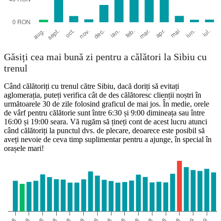
Găsiți cea mai bună zi pentru a călători la Sibiu cu
trenul
Când călătoriți cu trenul către Sibiu, dacă doriți să evitați
aglomerația, puteți verifica cât de des călătoresc clienții noștri în
următoarele 30 de zile folosind graficul de mai jos. În medie, orele
de vârf pentru călătorie sunt între 6:30 și 9:00 dimineața sau între
16:00 și 19:00 seara. Vă rugăm să țineți cont de acest lucru atunci
când călătoriți la punctul dvs. de plecare, deoarece este posibil să
aveți nevoie de ceva timp suplimentar pentru a ajunge, în special în
orașele mari!