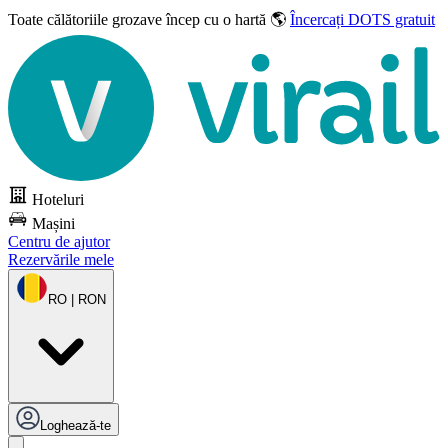
Toate călătoriile grozave
încep cu o hartă 🌎
Încercați DOTS gratuit
Hoteluri
Mașini
Centru de ajutor
Rezervările mele
RO | RON
Loghează-te