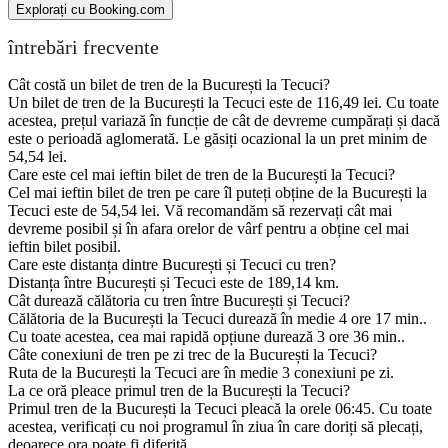
Explorați cu Booking.com
întrebări frecvente
Cât costă un bilet de tren de la București la Tecuci?
Un bilet de tren de la București la Tecuci este de 116,49 lei. Cu toate
acestea, prețul variază în funcție de cât de devreme cumpărați și dacă
este o perioadă aglomerată. Le găsiți ocazional la un pret minim de
54,54 lei.
Care este cel mai ieftin bilet de tren de la București la Tecuci?
Cel mai ieftin bilet de tren pe care îl puteți obține de la București la
Tecuci este de 54,54 lei. Vă recomandăm să rezervați cât mai
devreme posibil și în afara orelor de vârf pentru a obține cel mai
ieftin bilet posibil.
Care este distanța dintre București și Tecuci cu tren?
Distanța între București și Tecuci este de 189,14 km.
Cât durează călătoria cu tren între București și Tecuci?
Călătoria de la București la Tecuci durează în medie 4 ore 17 min..
Cu toate acestea, cea mai rapidă opțiune durează 3 ore 36 min..
Câte conexiuni de tren pe zi trec de la București la Tecuci?
Ruta de la București la Tecuci are în medie 3 conexiuni pe zi.
La ce oră pleace primul tren de la București la Tecuci?
Primul tren de la București la Tecuci pleacă la orele 06:45. Cu toate
acestea, verificați cu noi programul în ziua în care doriți să plecați,
deoarece ora poate fi diferită.