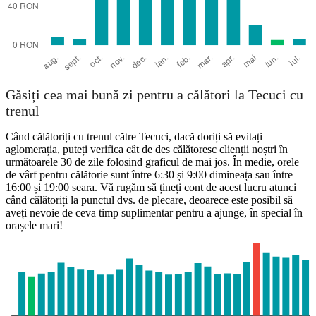
Găsiți cea mai bună zi pentru a călători la Tecuci cu
trenul
Când călătoriți cu trenul către Tecuci, dacă doriți să evitați
aglomerația, puteți verifica cât de des călătoresc clienții noștri în
următoarele 30 de zile folosind graficul de mai jos. În medie, orele
de vârf pentru călătorie sunt între 6:30 și 9:00 dimineața sau între
16:00 și 19:00 seara. Vă rugăm să țineți cont de acest lucru atunci
când călătoriți la punctul dvs. de plecare, deoarece este posibil să
aveți nevoie de ceva timp suplimentar pentru a ajunge, în special în
orașele mari!