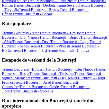
Râmnicu Vâlcea
Trenuri București - Piatra Neamţ
Trenuri București -
Roman
Trenuri București - Drobeta-Turnu Severin
Trenuri București
- Târgu Jiu
Trenuri București - Braşov
Trenuri București -
Bârlad
Trenuri București - Bacău
Rute populare
Trenuri București - Arad
Trenuri București - Timişoara
Trenuri
București - Cluj-Napoca
Trenuri București - Braşov
Trenuri București
- Sibiu
Trenuri București - Deva
Trenuri București - Lugoj
Trenuri
București - Sebeş
Trenuri București - Ploieşti
Trenuri București -
Bacău
Trenuri București - Iaşi
Trenuri București - Craiova
Escapade de weekend de la București
Trenuri București - Botoşani
Trenuri București - Cluj-Napoca
Trenuri
București - Reşiţa
Trenuri București - Timişoara
Trenuri București -
Sighetu Marmaţiei
Trenuri București - Dej
Trenuri București - Târgu
Frumos
Trenuri București - Arad
Trenuri București -
Caransebeş
Trenuri București - Oradea
Trenuri București -
Jibou
Trenuri București - Suceava
Rute internaționale din București și zonele din
apropiere