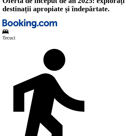
Oferta de început de an 2025: explorați
destinații apropiate și îndepărtate.
Tecuci