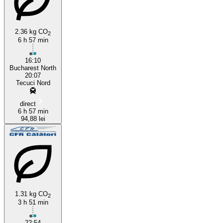
2.36 kg CO
2
6 h 57 min
Bucharest
16:10
Bucharest North
20:07
Tecuci Nord
direct
6 h 57 min
94,88 lei
1.31 kg CO
2
3 h 51 min
22:54