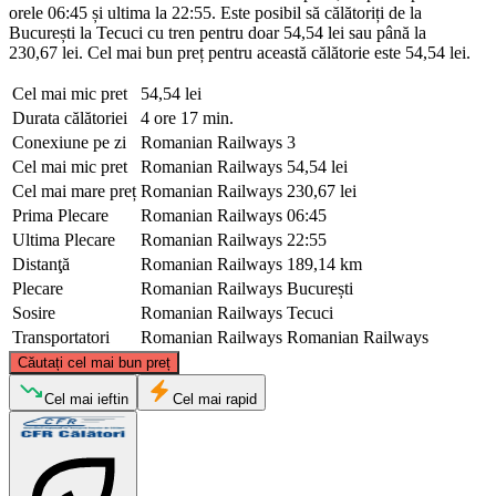
orele 06:45 și ultima la 22:55. Este posibil să călătoriți de la
București la Tecuci cu tren pentru doar 54,54 lei sau până la
230,67 lei. Cel mai bun preț pentru această călătorie este 54,54 lei.
Cel mai mic pret
54,54 lei
Durata călătoriei
4 ore 17 min.
Conexiune pe zi
Romanian Railways
3
Cel mai mic pret
Romanian Railways
54,54 lei
Cel mai mare preț
Romanian Railways
230,67 lei
Prima Plecare
Romanian Railways
06:45
Ultima Plecare
Romanian Railways
22:55
Distanţă
Romanian Railways
189,14 km
Plecare
Romanian Railways
București
Sosire
Romanian Railways
Tecuci
Transportatori
Romanian Railways
Romanian Railways
©
CARTO
, ©
OpenStreetMap
contributors
Căutați cel mai bun preț
Tecuci
Cel mai ieftin
Cel mai rapid