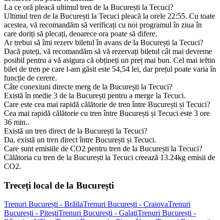
La ce oră pleacă ultimul tren de la București la Tecuci?
Ultimul tren de la București la Tecuci pleacă la orele 22:55. Cu toate
acestea, vă recomandăm să verificați cu noi programul în ziua în
care doriți să plecați, deoarece ora poate să difere.
Ar trebui să îmi rezerv biletul în avans de la București la Tecuci?
Dacă puteți, vă recomandăm să vă rezervați biletul cât mai devreme
posibil pentru a vă asigura că obțineți un preț mai bun. Cel mai ieftin
bilet de tren pe care l-am găsit este 54,54 lei, dar prețul poate varia în
funcție de cerere.
Câte conexiuni directe merg de la București la Tecuci?
Există în medie 3 de la București pentru a merge la Tecuci.
Care este cea mai rapidă călătorie de tren între București și Tecuci?
Cea mai rapidă călătorie cu tren între București și Tecuci este 3 ore
36 min..
Există un tren direct de la București la Tecuci?
Da, există un tren direct între București și Tecuci.
Care sunt emisiile de CO2 pentru tren de la București la Tecuci?
Călătoria cu tren de la București la Tecuci creează 13.24kg emisii de
CO2.
Treceți local de la București
Trenuri București - Brăila
Trenuri București - Craiova
Trenuri
București - Piteşti
Trenuri București - Galaţi
Trenuri București -