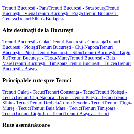
Trenuri București - Paris
Trenuri București - Strasbourg
Trenuri
București - Viena
Trenuri București - Praga
Trenuri București -
Geneva
Trenuri Sibiu - Budapesta
Alte destinații de la București
Trenuri București - Galaţi
Trenuri București - Constanţa
Trenuri
București - Ploieşti
Trenuri București - Cluj-Napoca
Trenuri
București - Piteşti
Trenuri București - Sibiu
Trenuri București - Târgu
Jiu
Trenuri București - Târgu-Mureş
Trenuri București - Baia
Mare
Trenuri București - Timişoara
Trenuri București - Tulcea
Trenuri
București - Braşov
Principalele rute spre Tecuci
Trenuri Galaţi - Tecuci
Trenuri Constanţa - Tecuci
Trenuri Ploieşti -
Tecuci
Trenuri Cluj-Napoca - Tecuci
Trenuri Piteşti - Tecuci
Trenuri
Sibiu - Tecuci
Trenuri Drobeta-Turnu Severin - Tecuci
Trenuri Târgu-
Mureş - Tecuci
Trenuri Baia Mare - Tecuci
Trenuri Timişoara -
Tecuci
Trenuri Târgu Jiu - Tecuci
Trenuri Braşov - Tecuci
Rute asemănătoare