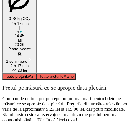
Piatra Neamţ
0.78 kg CO
2
2 h 17 min
14:45
Iasi
20:36
Piatra Neamt
1 schimbare
2 h 17 min
44,28 lei
Toate prețurile
Azi
Toate prețurile
Mâine
Prețul pe măsură ce se apropie data plecării
Companiile de tren pot percepe prețuri mai mari pentru bilete pe
măsură ce se apropie data plecării. Prețurile din următoarele zile pot
varia de la aproximativ 5,25 lei la 165,00 lei, dar pot fi modificate.
Sfatul nostru este să rezervați cât mai devreme posibil pentru a
economisi până la 97% în călătoria dvs.!