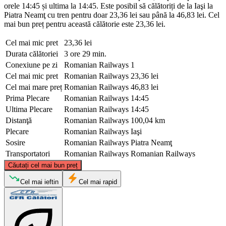
orele 14:45 și ultima la 14:45. Este posibil să călătoriți de la Iaşi la
Piatra Neamţ cu tren pentru doar 23,36 lei sau până la 46,83 lei. Cel
mai bun preț pentru această călătorie este 23,36 lei.
Cel mai mic pret
23,36 lei
Durata călătoriei
3 ore 29 min.
Conexiune pe zi
Romanian Railways
1
Cel mai mic pret
Romanian Railways
23,36 lei
Cel mai mare preț
Romanian Railways
46,83 lei
Prima Plecare
Romanian Railways
14:45
Ultima Plecare
Romanian Railways
14:45
Distanţă
Romanian Railways
100,04 km
Plecare
Romanian Railways
Iaşi
Sosire
Romanian Railways
Piatra Neamţ
Transportatori
Romanian Railways
Romanian Railways
©
CARTO
, ©
OpenStreetMap
contributors
Căutați cel mai bun preț
Cel mai ieftin
Cel mai rapid
Iași