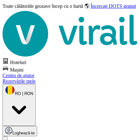
Toate călătoriile grozave
încep cu o hartă 🌎
Încercați DOTS gratuit
Hoteluri
Mașini
Centru de ajutor
Rezervările mele
RO | RON
Loghează-te