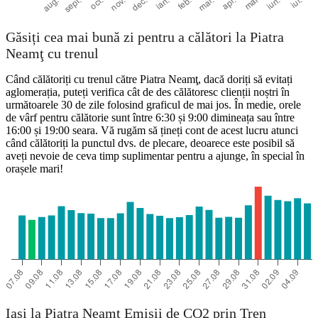
Găsiți cea mai bună zi pentru a călători la Piatra
Neamţ cu trenul
Când călătoriți cu trenul către Piatra Neamţ, dacă doriți să evitați
aglomerația, puteți verifica cât de des călătoresc clienții noștri în
următoarele 30 de zile folosind graficul de mai jos. În medie, orele
de vârf pentru călătorie sunt între 6:30 și 9:00 dimineața sau între
16:00 și 19:00 seara. Vă rugăm să țineți cont de acest lucru atunci
când călătoriți la punctul dvs. de plecare, deoarece este posibil să
aveți nevoie de ceva timp suplimentar pentru a ajunge, în special în
orașele mari!
Iaşi la Piatra Neamţ Emisii de CO2 prin Tren