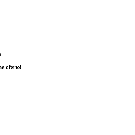
a
ne oferte!